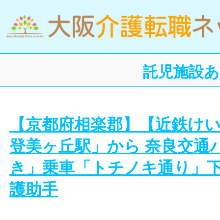
託児施設あ
【京都府相楽郡】【近鉄け
登美ヶ丘駅」から 奈良交通
き」乗車「トチノキ通り」
護助手