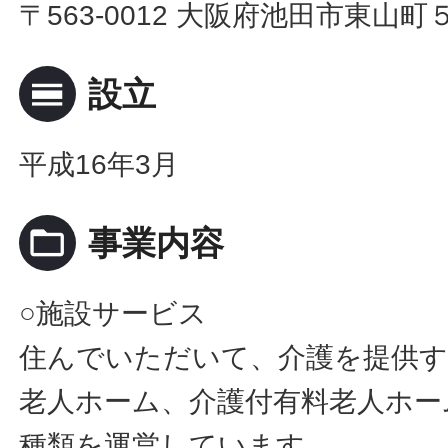
〒563-0012 大阪府池田市東山
calendar_view_day
設立
平成16年3月
folder_open
事業内容
○施設サービス
住んでいただいて、介護を提供す
老人ホーム、介護付有料老人ホー
種類を運営しています。