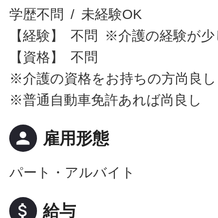
学歴不問 / 未経験OK
【経験】 不問 ※介護の経験が
【資格】 不問
※介護の資格をお持ちの方尚良し
※普通自動車免許あれば尚良し
person
雇用形態
パート・アルバイト
attach_money
給与