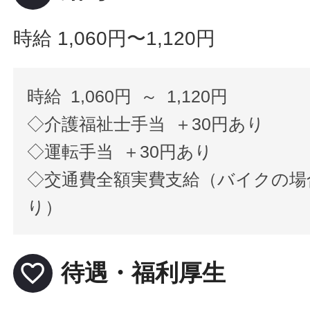
時給 1,060円〜1,120円
時給 1,060円 ～ 1,120円
◇介護福祉士手当 ＋30円あり
◇運転手当 ＋30円あり
◇交通費全額実費支給（バイクの場
り）
favorite_border
待遇・福利厚生