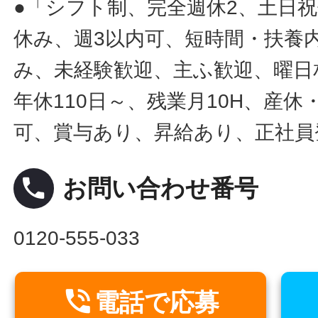
●「シフト制、完全週休2、土日
休み、週3以内可、短時間・扶養
み、未経験歓迎、主ふ歓迎、曜日
年休110日～、残業月10H、産
可、賞与あり、昇給あり、正社員
local_phone
お問い合わせ番号
0120-555-033

電話で応募