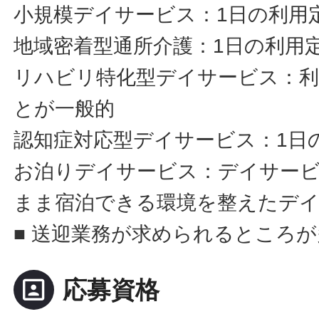
小規模デイサービス：1日の利用定
地域密着型通所介護：1日の利用定
リハビリ特化型デイサービス：利
とが一般的
認知症対応型デイサービス：1日
お泊りデイサービス：デイサー
まま宿泊できる環境を整えたデ
■ 送迎業務が求められるところ
portrait
応募資格