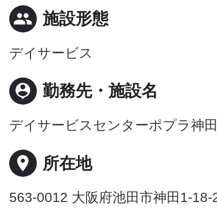
people
施設形態
デイサービス
person_pin
勤務先・施設名
デイサービスセンターポプラ神
place
所在地
563-0012 大阪府池田市神田1-18-