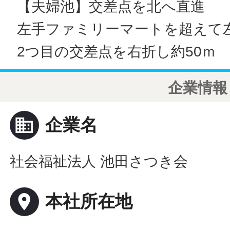
【夫婦池】交差点を北へ直進
左手ファミリーマートを超えて
2つ目の交差点を右折し約50ｍ
企業情報
business
企業名
社会福祉法人 池田さつき会
place
本社所在地