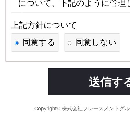
について、下記のように管理
参ります。
上記方針について
【個人情報の利用目的】
同意する
同意しない
1)応募者への連絡、職業紹介
求人先に応募情報を提供する
2)次の各号のいずれかに該当
送信す
場合には、利用目的の達成に
て個人情報を利用することが
Copyright© 株式会社プレースメントグループ Al
法令に基づく場合