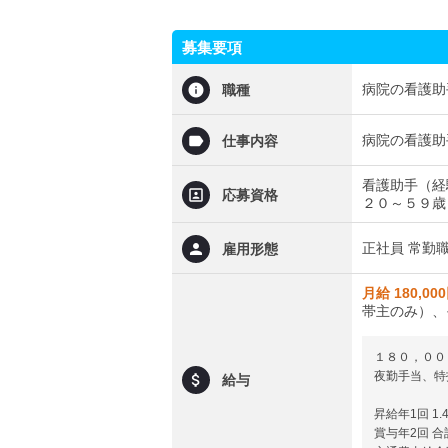
募集要項
病院の看護助
職種
病院の看護助
仕事内容
看護助手（経
応募資格
２０～５９歳
正社員 常勤
雇用形態
月給 180,00
帯主のみ）、
１８０，００
夜勤手当、特
給与
昇給年1回 1.
賞与年2回 合