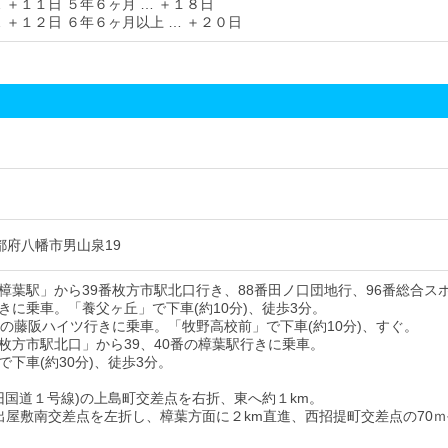
 ＋１１日 ５年６ヶ月 … ＋１８日
 ＋１２日 ６年６ヶ月以上 … ＋２０日
 京都府八幡市男山泉19
樟葉駅」から39番枚方市駅北口行き、88番田ノ口団地行、96番総合ス
きに乗車。「養父ヶ丘」で下車(約10分)、徒歩3分。
番の藤阪ハイツ行きに乗車。「牧野高校前」で下車(約10分)、すぐ。
枚方市駅北口」から39、40番の樟葉駅行きに乗車。
下車(約30分)、徒歩3分。
(旧国道１号線)の上島町交差点を右折、東へ約１km。
出屋敷南交差点を左折し、樟葉方面に２km直進、西招提町交差点の70ｍ