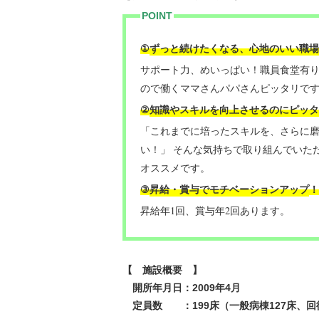
POINT
ずっと続けたくなる、心地のいい職場
①
サポート力、めいっぱい！職員食堂有
ので働くママさんパパさんピッタリで
知識やスキルを向上させるのにピッタ
②
「これまでに培ったスキルを、さらに
い！」 そんな気持ちで取り組んでいた
オススメです。
昇給・賞与でモチベーションアップ
③
！
昇給年1回、賞与年2回あります。
【 施設概要 】
開所年月日：2009年4月
定員数 ：199床（一般病棟127床、回