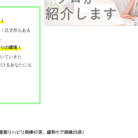
！
り！託児所もある
す。
リの環境
！
磨いていきた
だけるあなたにも
復期リハビリ病棟47床、緩和ケア病棟25床）