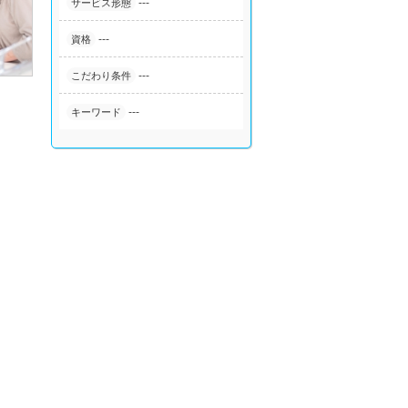
---
サービス形態
---
資格
---
こだわり条件
---
キーワード