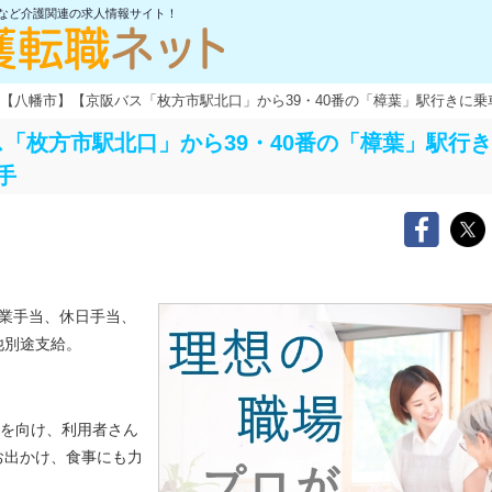
士など介護関連の求人情報サイト！
【八幡市】【京阪バス「枚方市駅北口」から39・40番の「樟葉」駅行きに
「枚方市駅北口」から39・40番の「樟葉」駅行
手
残業手当、休日手当、
他別途支給。
を向け、利用者さん
お出かけ、食事にも力