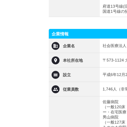
府道13号線
国道1号線の
企業情報
社会医療法人
企業名
〒573-11
本社所在地
平成6年12月
設立
1,746人（
従業員数
佐藤病院
（一般120
ー・在宅医療
男山病院
（一般127