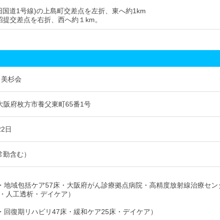
(旧国道1号線)の上島町交差点を左折、東へ約1km
招提交差点を右折、西へ約１km。
 美杉会
24 大阪府枚方市養父東町65番1号
22日
非常勤含む）
床・地域包括ケア57床・大阪府がん診療拠点病院・高精度放射線治療セン
・人工透析・デイケア）
床・回復期リハビリ47床・緩和ケア25床・デイケア）