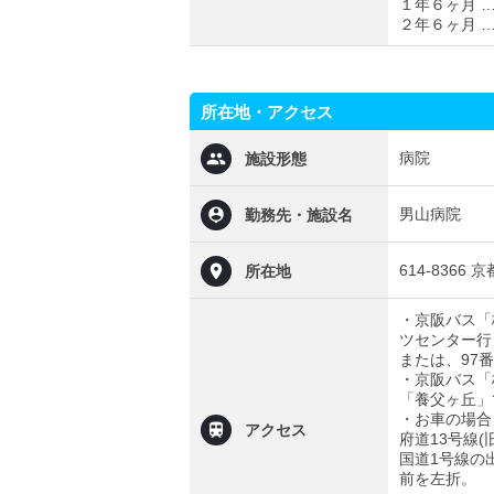
１年６ヶ月 …
２年６ヶ月 …
所在地・アクセス
病院
施設形態
男山病院
勤務先・施設名
614-8366
所在地
・京阪バス「
ツセンター行
または、97
・京阪バス「
「養父ヶ丘」で
・お車の場合
アクセス
府道13号線
国道1号線の
前を左折。