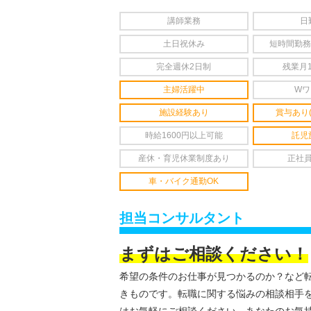
講師業務
日
土日祝休み
短時間勤務
完全週休2日制
残業月
主婦活躍中
Wワ
施設経験あり
賞与あり
時給1600円以上可能
託児
産休・育児休業制度あり
正社
車・バイク通勤OK
担当コンサルタント
まずはご相談ください！
希望の条件のお仕事が見つかるのか？など
きものです。転職に関する悩みの相談相手