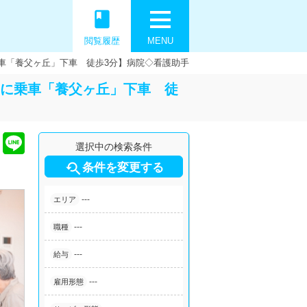
book
閲覧履歴
MENU
乗車「養父ヶ丘」下車 徒歩3分】病院◇看護助手
きに乗車「養父ヶ丘」下車 徒
選択中の検索条件

条件を変更する
---
エリア
---
職種
---
給与
---
雇用形態