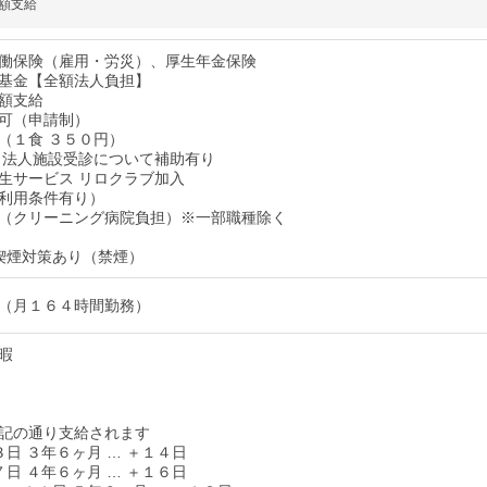
額支給
働保険（雇用・労災）、厚生年金保険
基金【全額法人負担】
額支給
可（申請制）
（１食 ３５０円）
当法人施設受診について補助有り
生サービス リロクラブ加入
利用条件有り）
（クリーニング病院負担）※一部職種除く
喫煙対策あり（禁煙）
（月１６４時間勤務）
暇
記の通り支給されます
３日 ３年６ヶ月 … ＋１４日
７日 ４年６ヶ月 … ＋１６日