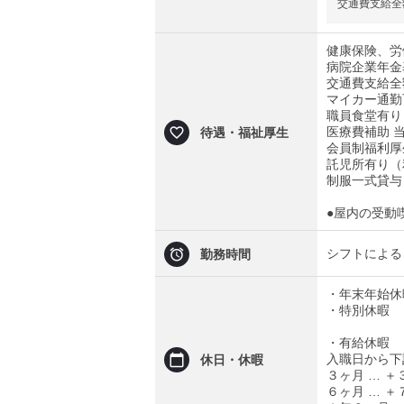
交通費支給全
健康保険、労
病院企業年金
交通費支給全
マイカー通勤
職員食堂有り
医療費補助 
待遇・福祉厚生
会員制福利厚
託児所有り（
制服一式貸与
●屋内の受動
シフトによる
勤務時間
・年末年始休
・特別休暇
・有給休暇
入職日から下
休日・休暇
３ヶ月 … ＋
６ヶ月 … ＋