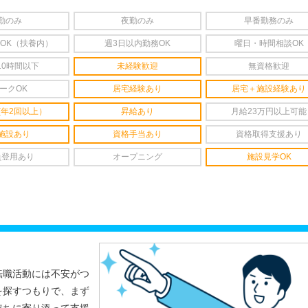
勤のみ
夜勤のみ
早番勤務のみ
OK（扶養内）
週3日以内勤務OK
曜日・時間相談OK
10時間以下
未経験歓迎
無資格歓迎
ークOK
居宅経験あり
居宅＋施設経験あり
(年2回以上）
昇給あり
月給23万円以上可能
施設あり
資格手当あり
資格取得支援あり
員登用あり
オープニング
施設見学OK
転職活動には不安がつ
を探すつもりで、まず