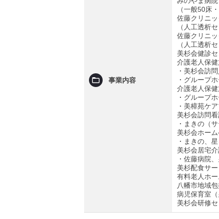
みのやま病院
（一般50床
佐藤クリニッ
（人工透析セ
佐藤クリニッ
（人工透析セ
美杉会健診セ
介護老人保健
・美杉会訪問
・グループホ
事業内容
介護老人保健
・グループホ
・美樟苑ケア
美杉会訪問看
・まきの（サ
美杉会ホーム
・まきの、星
美杉会居宅介
・佐藤病院、
美杉配食サー
有料老人ホー
八幡市地域包
病児保育室（
美杉会研修セ