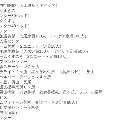
・在宅医療・人工透析・デイケア）
クまきの
ンター30ベッド）
クくずは
ンター40ベッド）
ンター
施設美杉（入居定員150人・デイケア定員100人）
入浴センター
ーム美杉（２ユニット・定員18人）
施設美樟苑（入居定員150人・デイケア定員50人）
ームくすのき（2ユニット・定員18人）
プランセンター
護ステーション２ヶ所
テライト２ヶ所：星ヶ丘出張所・長尾出張所）、男山
ヘルパーステーション４ヶ所
ヶ丘、男山、長尾
護支援事業所６ヶ所
男山病院、老健美杉、老健美樟苑、星ヶ丘、フルール長尾
ビス
ムフィオーレ美杉（介護付・入居定員80人）
括支援センター美杉会
男山病院）
ンター