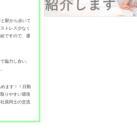
分と駅から歩いて
どストレス少なく
支給ですので、通
場で協力し合い、
す。
込めます！！日勤
が取りやすい環境
、社員同士の交流