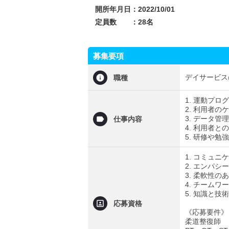
開所年月日：2022/10/01
定員数 ：28名
募集要項
デイサービス
職種
1. 運動プロ
2. 利用者の
3. データ管理
仕事内容
4. 利用者
5. 研修や勉
1. コミュ
2. エンパシ
3. 柔軟性の
4. チームワ
5. 知識と技
応募資格
《応募要件》
柔道整復師