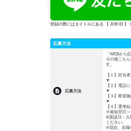
登録の際にはタイトルにある 【 JOB ID 】
応募方法
「WEBから
その後こちら
す。
【１】担当者
▼
【２】電話に
▼
応募方法
【３】希望施
▼
【４】選考結
※最短翌日～
※面談日・入
ください。
※現在、在職