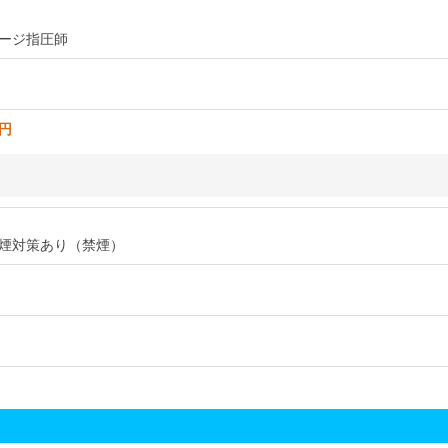
ージ指圧師
0円
煙対策あり（禁煙）