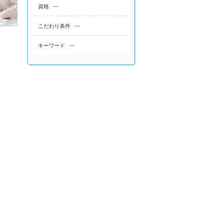
---
資格
---
こだわり条件
---
キーワード