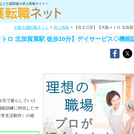
士など介護関連の求人情報サイト！
大阪介護転職ネット
>
求人情報
>
【住之江区】【大阪メトロ 北加賀
トロ 北加賀屋駅 徒歩10分】デイサービス◇機能
ご自宅で暮らしていけ
機能訓練に特化したサ
日常生活動作）の維