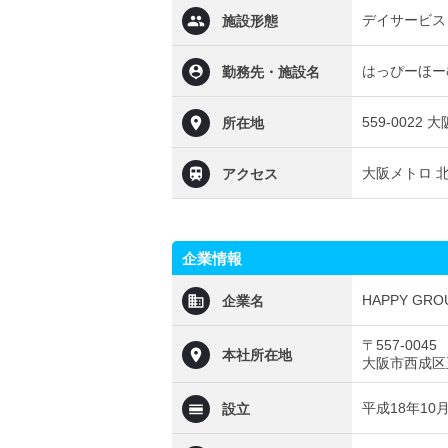
デイサービス
施設形態
はっぴーほーむ
勤務先・施設名
559-002
所在地
大阪メトロ 北
アクセス
企業情報
HAPPY GRO
企業名
〒557-0045
本社所在地
大阪市西成区玉
平成18年10
設立