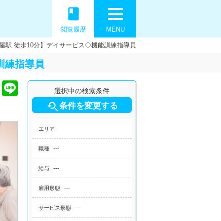
book
閲覧履歴
MENU
屋駅 徒歩10分】デイサービス◇機能訓練指導員
訓練指導員
選択中の検索条件

条件を変更する
---
エリア
---
職種
---
給与
---
雇用形態
---
サービス形態