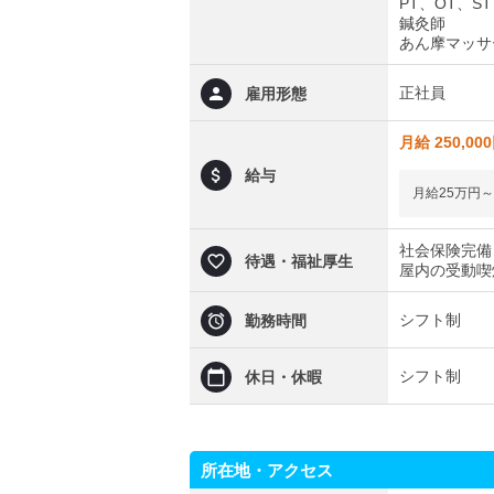
PT、OT、ST
鍼灸師
あん摩マッサ
正社員
雇用形態
月給 250,00
給与
月給25万円～
社会保険完備
待遇・福祉厚生
屋内の受動喫
シフト制
勤務時間
シフト制
休日・休暇
所在地・アクセス