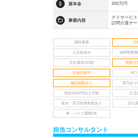
300万円
資本金
デイサービス
事業内容
訪問介護サー
講師業務
日
土日祝休み
短時間勤務
完全週休2日制
残業月
主婦活躍中
Wワ
施設経験あり
賞与あり
時給1600円以上可能
託児
産休・育児休業制度あり
正社
車・バイク通勤OK
担当コンサルタント