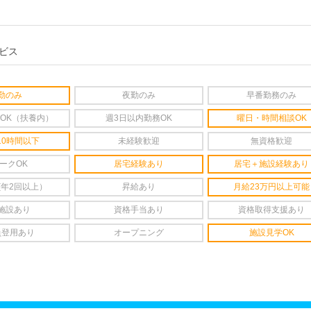
ビス
勤のみ
夜勤のみ
早番勤務のみ
OK（扶養内）
週3日以内勤務OK
曜日・時間相談OK
10時間以下
未経験歓迎
無資格歓迎
ークOK
居宅経験あり
居宅＋施設経験あり
(年2回以上）
昇給あり
月給23万円以上可能
施設あり
資格手当あり
資格取得支援あり
員登用あり
オープニング
施設見学OK