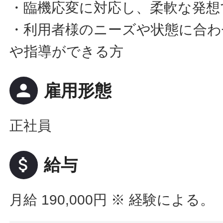
・臨機応変に対応し、柔軟な発想
・利用者様のニーズや状態に合わ
や指導ができる方
person
雇用形態
正社員
attach_money
給与
月給 190,000円
※ 経験による。