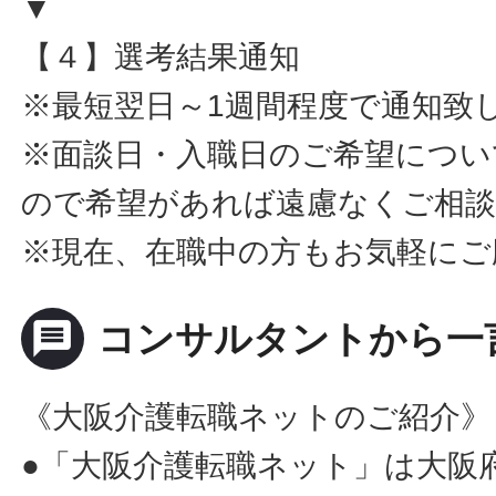
▼
【４】選考結果通知
※最短翌日～1週間程度で通知致
※面談日・入職日のご希望につい
ので希望があれば遠慮なくご相
※現在、在職中の方もお気軽にご
message
コンサルタントから一
《大阪介護転職ネットのご紹介》
●「大阪介護転職ネット」は大阪