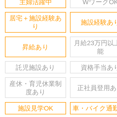
主婦活躍中
WワークO
居宅＋施設経験あ
施設経験あ
り
月給23万円以
昇給あり
能
託児施設あり
資格手当あ
産休・育児休業制
正社員登用
度あり
施設見学OK
車・バイク通勤