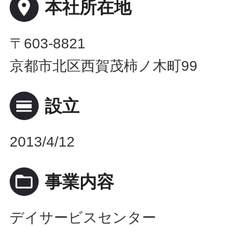
place
本社所在地
〒603-8821
京都市北区西賀茂柿ノ木町99
calendar_view_day
設立
2013/4/12
folder_open
事業内容
デイサービスセンター