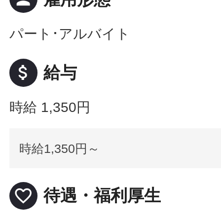
パート･アルバイト
attach_money
給与
時給 1,350円
時給1,350円～
favorite_border
待遇・福利厚生