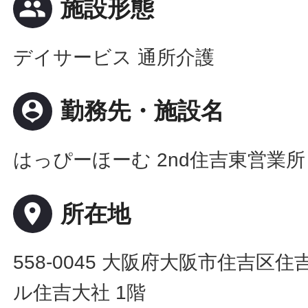
people
施設形態
デイサービス 通所介護
person_pin
勤務先・施設名
はっぴーほーむ 2nd住吉東営業所
place
所在地
558-0045 大阪府大阪市住吉区住
ル住吉大社 1階