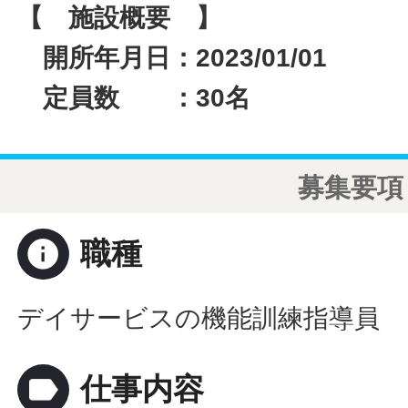
【 施設概要 】
開所年月日：2023/01/01
定員数 ：30名
募集要項
info
職種
デイサービスの機能訓練指導員
label
仕事内容