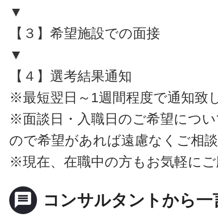
▼
【３】希望施設での面接
▼
【４】選考結果通知
※最短翌日～1週間程度で通知致
※面談日・入職日のご希望につい
ので希望があれば遠慮なくご相
※現在、在職中の方もお気軽にご
message
コンサルタントから一