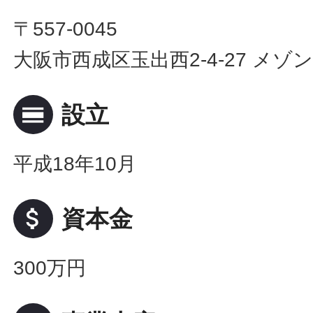
〒557-0045
大阪市西成区玉出西2-4-27 メ
calendar_view_day
設立
平成18年10月
attach_money
資本金
300万円