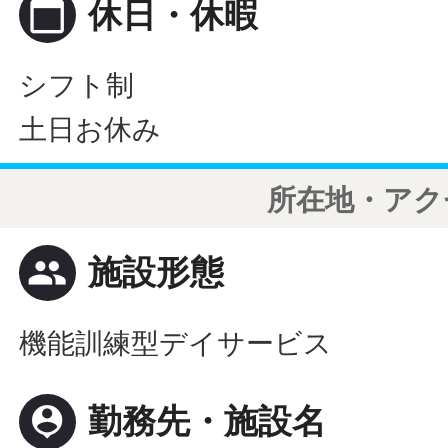
calendar_today
休日・休暇
シフト制
土日お休み
所在地・アク
people
施設形態
機能訓練型デイサービス
person_pin
勤務先・施設名