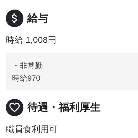
attach_money
給与
時給 1,008円
・非常勤
時給970
favorite_border
待遇・福利厚生
職員食利用可