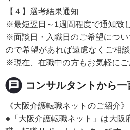
【４】選考結果通知
※最短翌日～1週間程度で通知致
※面談日・入職日のご希望につい
ので希望があれば遠慮なくご相
※現在、在職中の方もお気軽にご
message
コンサルタントから一
《大阪介護転職ネットのご紹介》
●「大阪介護転職ネット」は大阪