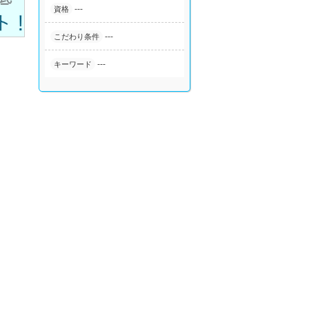
---
資格
---
こだわり条件
---
キーワード