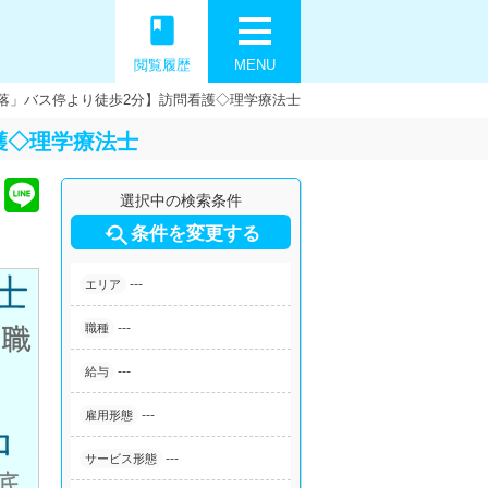
book
閲覧履歴
MENU
落」バス停より徒歩2分】訪問看護◇理学療法士
護◇理学療法士
選択中の検索条件

条件を変更する
---
エリア
---
職種
---
給与
---
雇用形態
---
サービス形態