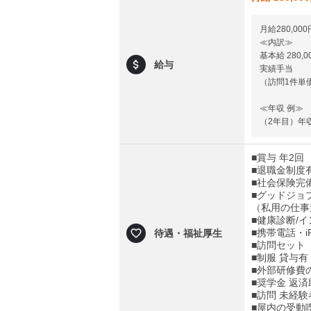
月給280,0
≪内訳≫
基本給 280,0
給与
実績手当
（訪問1件単
≪年収 例≫
（2年目）年収 
■賞与 年2回
■退職金制度
■社会保険完
■グッドジョ
（私用の仕事
■健康診断/
■携帯電話・iP
待遇・福祉厚生
■訪問セット（
​​​​​​​■制服 貸与有
■外部研修費
■奨学金 返
■訪問 未経
■屋内の受動