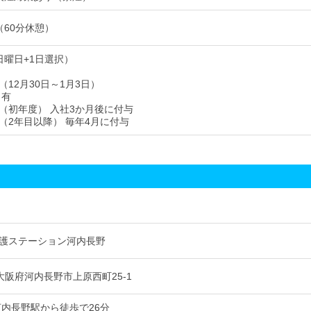
00（60分休憩）
日曜日+1日選択）
12月30日～1月3日）
制度 有
（初年度） 入社3か月後に付与
（2年目以降） 毎年4月に付与
護ステーション河内長野
8 大阪府河内長野市上原西町25-1
河内長野駅から徒歩で26分