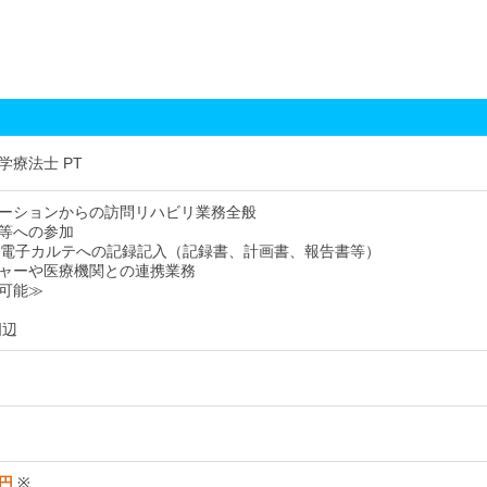
学療法士 PT
ーションからの訪問リハビリ業務全般
等への参加
よる電子カルテへの記録記入（記録書、計画書、報告書等）
ャーや医療機関との連携業務
​​​​​
周辺
0円
※