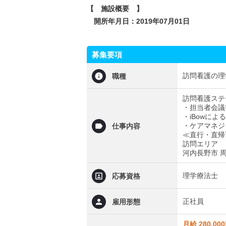
【 施設概要 】
開所年月日：2019年07月01日
募集要項
訪問看護の理
職種
訪問看護ステ
・担当者会議
・iBowに
・ケアマネジ
仕事内容
≪直行・直帰可能≫
訪問エリア
河内長野市 
理学療法士
応募資格
正社員
雇用形態
月給 280,00