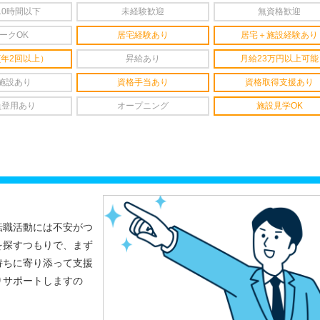
10時間以下
未経験歓迎
無資格歓迎
ークOK
居宅経験あり
居宅＋施設経験あり
(年2回以上）
昇給あり
月給23万円以上可能
施設あり
資格手当あり
資格取得支援あり
員登用あり
オープニング
施設見学OK
転職活動には不安がつ
を探すつもりで、まず
持ちに寄り添って支援
りサポートしますの