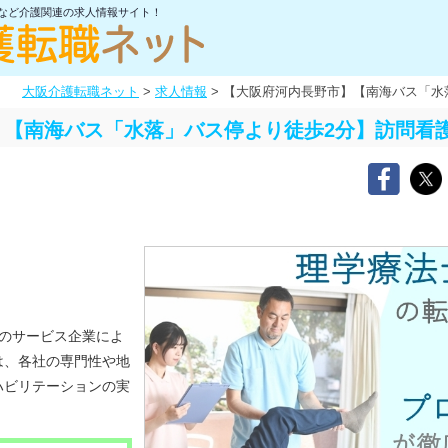
士など介護関連の求人情報サイト！
大阪介護転職ネット
>
求人情報
>
【大阪府河内長野市】【南海バス「水
】【南海バス「水落」バス停より徒歩2分】訪問看
のサービス企業によ
は、各社の専門性や地
ハビリテーションの実