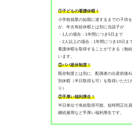
①子どもの看護休暇！
小学校就業の始期に達するまでの子供
が、年次有給休暇とは別に当該子が
・1人の場合：1年間につき5日まで
・2人以上の場合：1年間につき10日ま
看護休暇を取得することができる（無
います。
②パパ産休制度！
既存制度とは別に、配偶者の出産前後4
別休暇
（半日取得も可）を取得いただ
り）
②手厚い福利厚生！
半日単位で有給取得可能、短時間正社
継続雇用など手厚い福利厚生です。