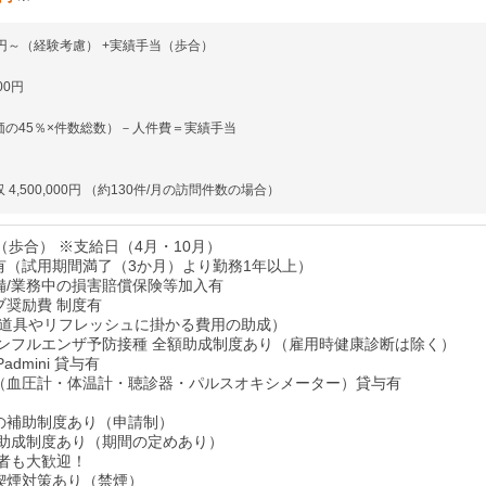
00円～（経験考慮） +実績手当（歩合）
00円
価の45％×件数総数）－人件費＝実績手当
4,500,000円 （約130件/月の訪問件数の場合）
 （歩合） ※支給日（4月・10月）
有（試用期間満了（3か月）より勤務1年以上）
備/業務中の損害賠償保険等加入有
ブ奨励費 制度有
道具やリフレッシュに掛かる費用の助成）
インフルエンザ予防接種 全額助成制度あり（雇用時健康診断は除く）
admini 貸与有
血圧計・体温計・聴診器・パルスオキシメーター）貸与有​​​​​​
の補助制度あり（申請制）
済助成制度あり（期間の定めあり）
験者も大歓迎！
喫煙対策あり（禁煙）