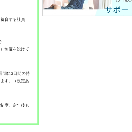
を養育する社員
で
給）制度を設けて
週間に3日間の特
けます。（規定あ
員制度、定年後も