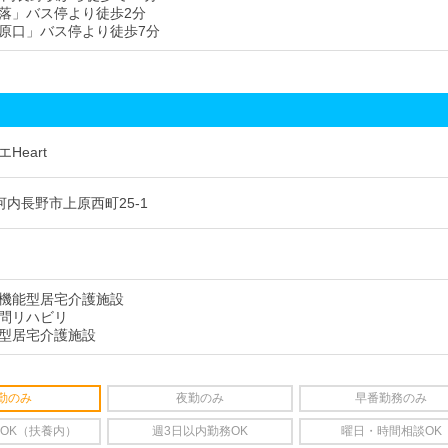
落」バス停より徒歩2分
原口」バス停より徒歩7分
Heart
8 河内⻑野市上原⻄町25-1
機能型居宅介護施設
問リハビリ
型居宅介護施設
勤のみ
夜勤のみ
早番勤務のみ
OK（扶養内）
週3日以内勤務OK
曜日・時間相談OK