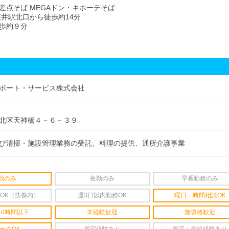
差点そば MEGAドン・キホーテそば
桜井駅北口から徒歩約14分
歩約９分
ポート・サービス株式会社
北区天神橋４－６－３９
び清掃・施設管理業務の受託、料理の提供、通所介護事業
勤のみ
夜勤のみ
早番勤務のみ
OK（扶養内）
週3日以内勤務OK
曜日・時間相談OK
10時間以下
未経験歓迎
無資格歓迎