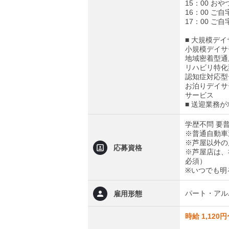
15：00 おや
16：00 ご
17：00 ご
■ 大規模デ
小規模デイサ
地域密着型通
リハビリ特化
認知症対応型
お泊りデイサ
サービス
■ 送迎業務
学歴不問 要
※普通自動車
※芦屋以外の
応募資格
※芦屋店は、
必須）
※いつでも明
パート・アル
雇用形態
時給 1,120円