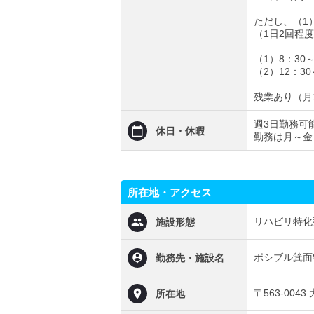
ただし、（1
（1日2回程
（1）8：30
（2）12：3
残業あり（月
週3日勤務可
休日・休暇
勤務は月～金
所在地・アクセス
リハビリ特化
施設形態
ポシブル箕面
勤務先・施設名
〒563-004
所在地