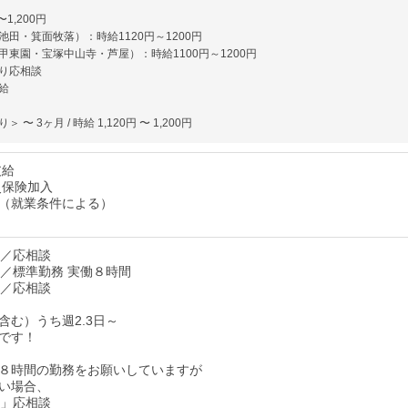
〜1,200円
田・箕面牧落）：時給1120円～1200円
甲東園・宝塚中山寺・芦屋）：時給1100円～1200円
り応相談
給
〜 3ヶ月 / 時給 1,120円 〜 1,200円
支給
災保険加入
（就業条件による）
30／応相談
:30／標準勤務 実働８時間
30／応相談
含む）うち週2.3日～
です！
８時間の勤務をお願いしていますが
い場合、
～」応相談