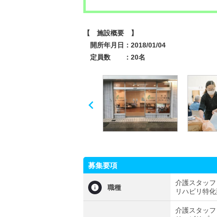
【 施設概要 】
開所年月日：2018/01/04
定員数 ：20名

募集要項
介護スタッフ
職種
リハビリ特化
介護スタッフ