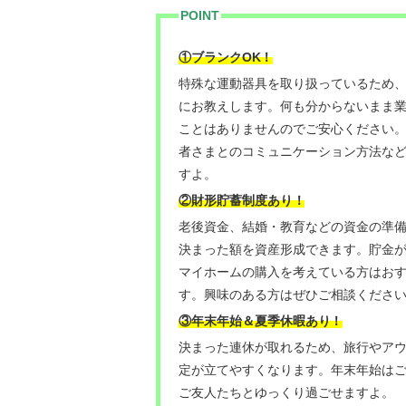
POINT
！
①ブランクOK
特殊な運動器具を取り扱っているため
にお教えします。何も分からないまま
ことはありませんのでご安心ください
者さまとのコミュニケーション方法な
すよ。
②財形貯蓄制度あり！
老後資金、結婚・教育などの資金の準
決まった額を資産形成できます。貯金
マイホームの購入を考えている方はお
す。興味のある方はぜひご相談くださ
③年末年始＆夏季休暇あり
！
決まった連休が取れるため、旅行やア
定が立てやすくなります。年末年始は
ご友人たちとゆっくり過ごせますよ。