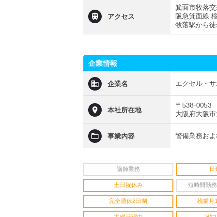
箕面市牧落交
阪急箕面線 
アクセス
牧落駅から徒
企業情報
エクセル・サ
企業名
〒538-0053
本社所在地
大阪府大阪市
警備業務およ
事業内容
講師業務
日
土日祝休み
短時間勤務
完全週休2日制
残業月