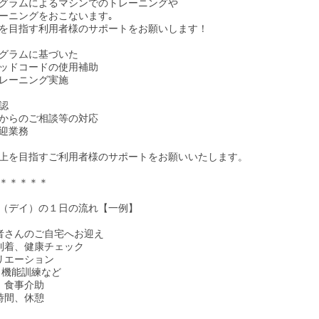
グラムによるマシンでのトレーニングや
ーニングをおこないます｡
を目指す利用者様のサポートをお願いします！
グラムに基づいた
ッドコードの使用補助
レーニング実施
認
からのご相談等の対応
迎業務
上を目指すご利用者様のサポートをお願いいたします。
＊＊＊＊＊
（デイ）の１日の流れ【一例】
用者さんのご自宅へお迎え
設到着、健康チェック
クリエーション
、機能訓練など
食、食事介助
由時間、休憩