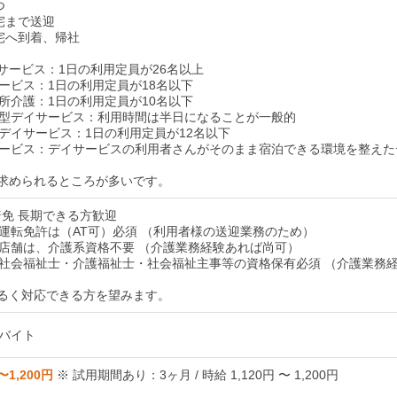
つ
自宅まで送迎
自宅へ到着、帰社
イサービス：1日の利用定員が26名以上
ービス：1日の利用定員が18名以下
所介護：1日の利用定員が10名以下
型デイサービス：利用時間は半日になることが一般的
デイサービス：1日の利用定員が12名以下
ービス：デイサービスの利用者さんがそのまま宿泊できる環境を整えた
が求められるところが多いです。
普免 長期できる方歓迎
運転免許は（AT可）必須 （利用者様の送迎業務のため）
店舗は、介護系資格不要 （介護業務経験あれば尚可）
社会福祉士・介護福祉士・社会福祉主事等の資格保有必須 （介護業務
るく対応できる方を望みます。
バイト
〜1,200円
※ 試用期間あり：3ヶ月 / 時給 1,120円 〜 1,200円