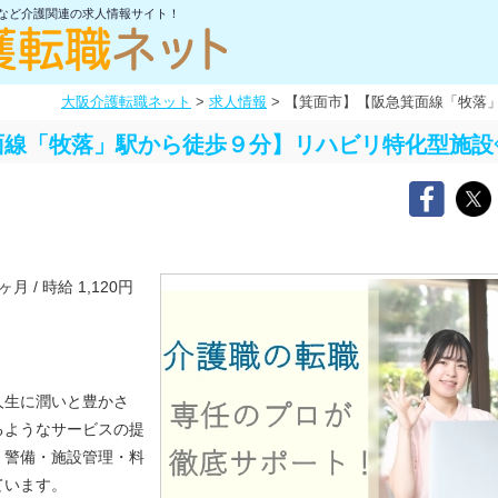
士など介護関連の求人情報サイト！
大阪介護転職ネット
>
求人情報
>
【箕面市】【阪急箕面線「牧落
面線「牧落」駅から徒歩９分】リハビリ特化型施設
 / 時給 1,120円
人生に潤いと豊かさ
るようなサービスの提
、警備・施設管理・料
ています。