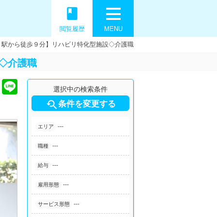
book
閲覧履歴
MENU
」駅から徒歩９分】リハビリ特化型施設◇介護職
◇介護職
選択中の検索条件

条件を変更する
---
エリア
---
職種
---
給与
---
雇用形態
---
サービス形態