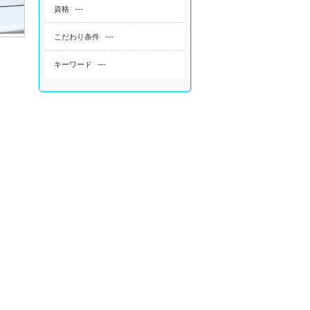
---
資格
---
こだわり条件
---
キーワード