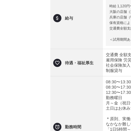
時給 1,120円
大阪の店舗（池
兵庫の店舗（
給与
保有資格によ
交通費全額支
＜試用期間あり＞ 
交通費 全額
雇用保険 労
待遇・福祉厚生
社会保険加入
制服貸与
08:30〜13:
08:30〜17
12:30〜17:
勤務曜日
月～金（祝日
土日はお休み
＊原則、実働
なかなか難し
勤務時間
「1日5時間