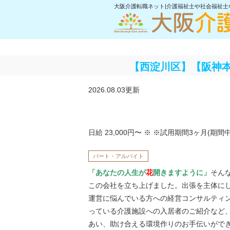
大阪介護転職ネット|介護福祉士や社会福祉
【西淀川区】【阪神
2026.08.03更新
日給 23,000円〜
※ ※試用期間3ヶ月(期間
パート・アルバイト
「あなたの人生が
花
開きますように」
そん
この会社を立ち上げました。出張を主体に
運営に悩んでいる方への経営コンサルティ
っている介護施設への入居者のご紹介など
あい、助け合える環境作りのお手伝いがで