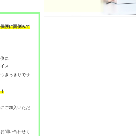
過保護に面倒みて
ず側に
バイス
がつきっきりでサ
。
生！
てにご加入いただ
はお問い合わせく