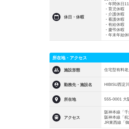
・年間休日11
・育児休暇
・介護休暇
休日・休暇
・看護休暇
・有給休暇
・慶弔休暇
・年末年始休
所在地・アクセス
住宅型有料老
施設形態
HIBISU西淀
勤務先・施設名
555-0001
所在地
阪神本線「千船
阪神本線「杭瀬
アクセス
JR東西線「御