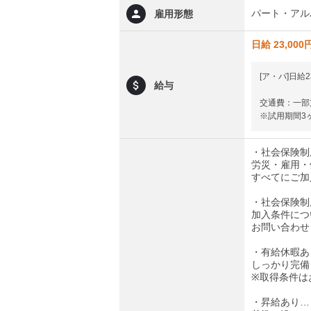
パート・アル
雇用形態
日給 23,000
[ア・パ]日給2
給与
交通費：一部
※試用期間3
・社会保険制
労災・雇用・
すべてにご加
・社会保険制
加入条件につ
お問い合わせ
・有給休暇あ
しっかり完備
※取得条件は
・昇給あり…