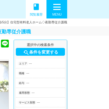
book
閲覧履歴
MENU
歩5分】住宅型有料老人ホーム◇夜勤専従介護職
夜勤専従介護職
選択中の検索条件

条件を変更する
---
エリア
---
職種
---
給与
---
雇用形態
---
サービス形態