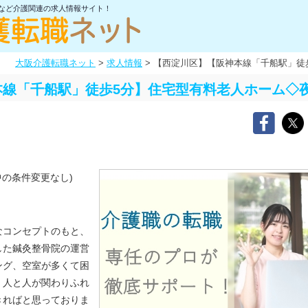
士など介護関連の求人情報サイト！
大阪介護転職ネット
>
求人情報
>
【西淀川区】【阪神本線「千船駅」徒
本線「千船駅」徒歩5分】住宅型有料老人ホーム◇
中の条件変更なし)
なコンセプトのもと、
した鍼灸整骨院の運営
ング、空室が多くて困
、人と人が関わりふれ
きればと思っておりま