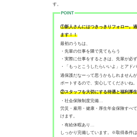
す。
POINT
①新人さんにはつきっきりフォロー。
！
ます！
最初のうちは、
・先輩の仕事を隣で見てもらう
・実際に仕事をするときは、先輩が必
・「もっとこうしたらいいよ」とアド
過保護だなーって思うかもしれません
ポートするので、安心してくださいね
②スタッフを大切にする待遇と福利厚
・社会保険制度完備…
労災・雇用・健康・厚生年金保険すべ
けます。
・有給休暇あり…
しっかり完備しています。※取得条件