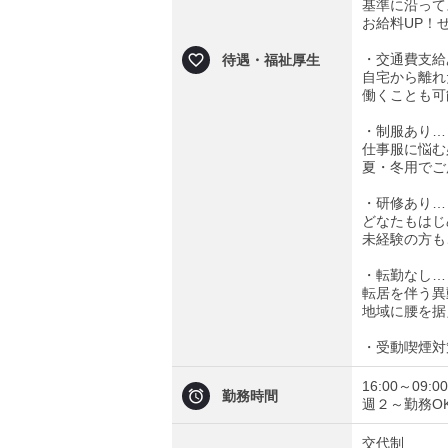
基準に沿って
お給料UP！
・交通費支給
待遇・福祉厚生
自宅から離れ
働くことも可
・制服あり…
仕事服に悩む
夏・冬用でご
・研修あり…
どなたもはじ
未経験の方も
・転勤なし…
転居を伴う異
地域に腰を据
・受動喫煙対
16:00～09:00
勤務時間
週２～勤務O
交代制