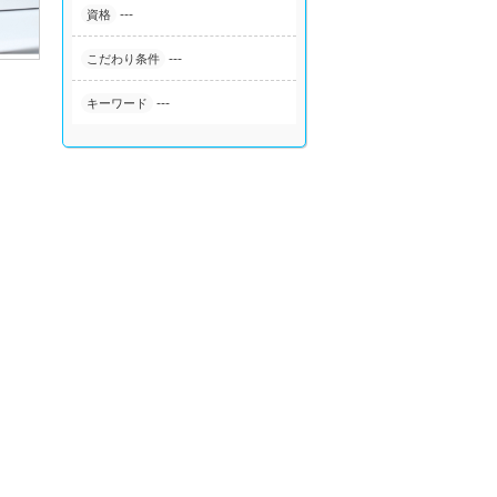
---
資格
---
こだわり条件
---
キーワード