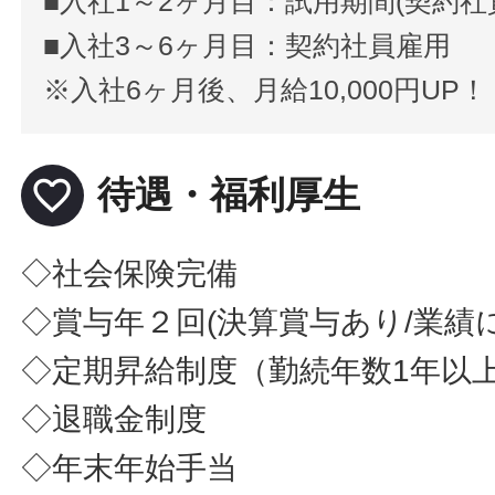
■入社1～2ヶ月目：試用期間(契約
■入社3～6ヶ月目：契約社員雇用
※入社6ヶ月後、月給10,000円UP
favorite_border
待遇・福利厚生
◇社会保険完備
◇賞与年２回(決算賞与あり/業績
◇定期昇給制度（勤続年数1年以
◇退職金制度
◇年末年始手当