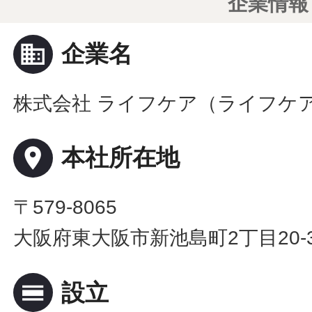
企業情報
business
企業名
株式会社 ライフケア（ライフケ
place
本社所在地
〒579-8065
大阪府東大阪市新池島町2丁目20-
calendar_view_day
設立