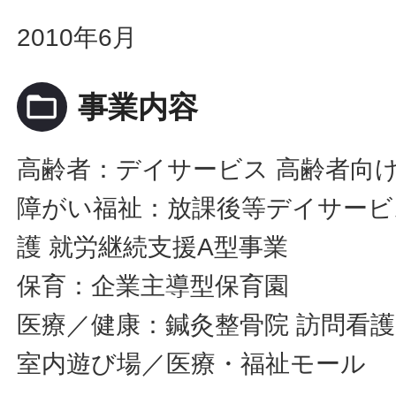
2010年6月
folder_open
事業内容
高齢者：デイサービス 高齢者向け
障がい福祉：放課後等デイサービス
護 就労継続支援A型事業
保育：企業主導型保育園
医療／健康：鍼灸整骨院 訪問看
室内遊び場／医療・福祉モール