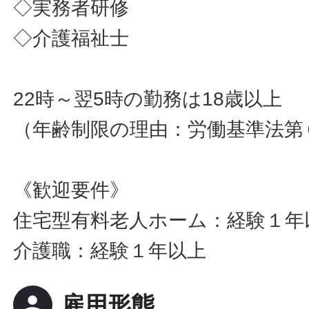
◇実務者研修
◇介護福祉士
22時～翌5時の勤務は18歳以上
（年齢制限の理由：労働基準法第
《歓迎要件》
住宅型有料老人ホーム：経験１年
介護職：経験１年以上
person
雇用形態