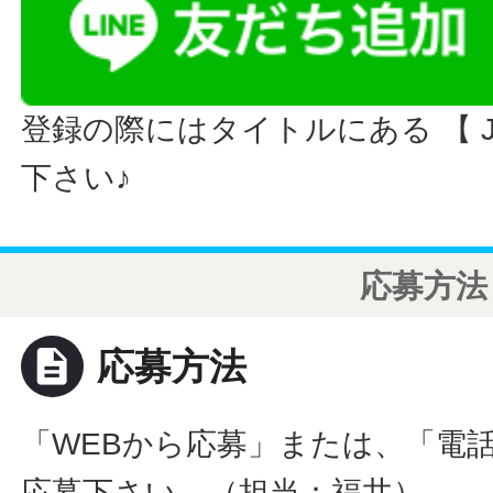
登録の際にはタイトルにある 【 JO
下さい♪
応募方法
description
応募方法
「WEBから応募」または、「電
応募下さい。（担当：福井）