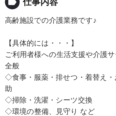
label
仕事内容
高齢施設での介護業務です♪
【具体的には・・・】
ご利用者様への生活支援や介護サ
全般
◇食事・服薬・排せつ・着替え・
助
◇掃除・洗濯・シーツ交換
◇環境の整備、見守り など