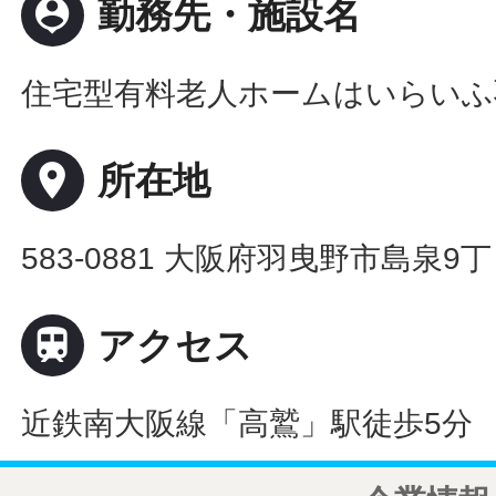
person_pin
勤務先・施設名
住宅型有料老人ホームはいらいふ
place
所在地
583-0881 大阪府羽曳野市島泉9丁目

アクセス
近鉄南大阪線「高鷲」駅徒歩5分