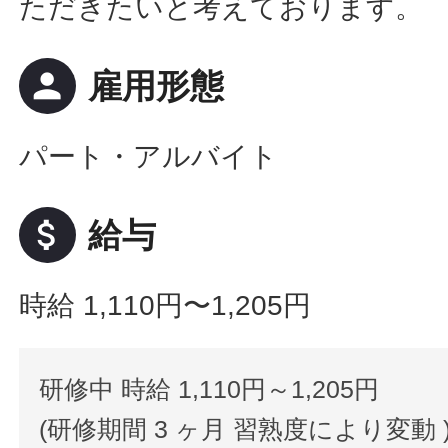
ただきたいと考えております。
person
雇用形態
パート・アルバイト
attach_money
給与
時給 1,110円〜1,205円
研修中 時給 1,110円～1,205円
(研修期間 3 ヶ月 習熟度により変動 