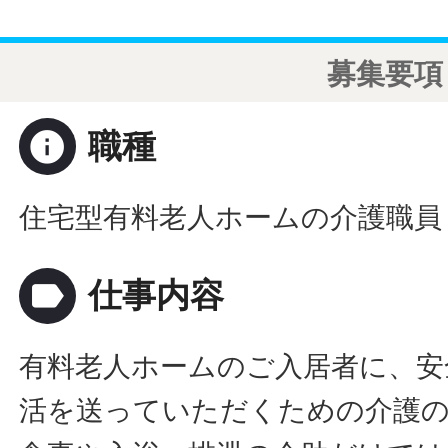
募集要項
info
職種
住宅型有料老人ホームの介護職員
label
仕事内容
有料老人ホームのご入居者に、安
活を送っていただくための介護