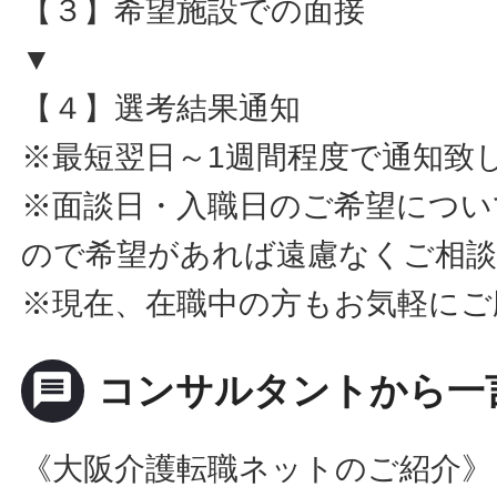
【３】希望施設での面接
▼
【４】選考結果通知
※最短翌日～1週間程度で通知致
※面談日・入職日のご希望につい
ので希望があれば遠慮なくご相
※現在、在職中の方もお気軽にご
message
コンサルタントから一
《大阪介護転職ネットのご紹介》