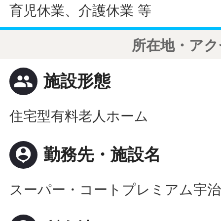
育児休業、介護休業 等
所在地・アク
people
施設形態
住宅型有料老人ホーム
person_pin
勤務先・施設名
スーパー・コートプレミアム宇