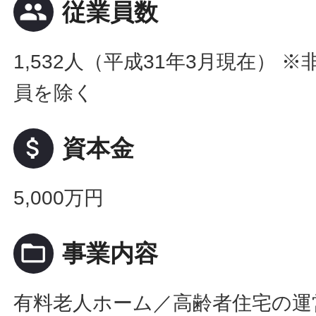
people
従業員数
1,532人（平成31年3月現在） 
員を除く
attach_money
資本金
5,000万円
folder_open
事業内容
有料老人ホーム／高齢者住宅の運