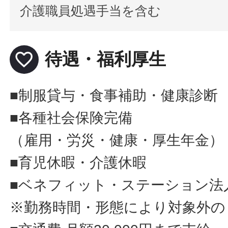
介護職員処遇手当を含む
favorite_border
待遇・福利厚生
■制服貸与・食事補助・健康診断
■各種社会保険完備
（雇用・労災・健康・厚生年金）
■育児休暇・介護休暇
■ベネフィット・ステーション法
※勤務時間・形態により対象外の