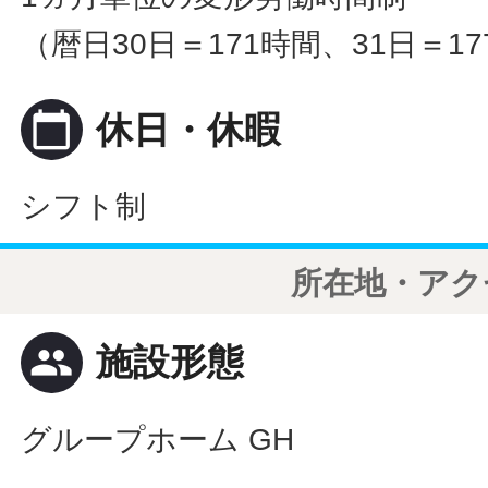
（暦日30日＝171時間、31日＝1
calendar_today
休日・休暇
シフト制
所在地・アク
people
施設形態
グループホーム GH