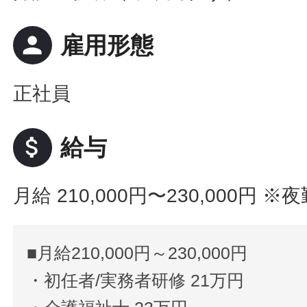
person
雇用形態
正社員
attach_money
給与
月給 210,000円〜230,000円
※夜
■月給210,000円～230,000円
・初任者/実務者研修 21万円