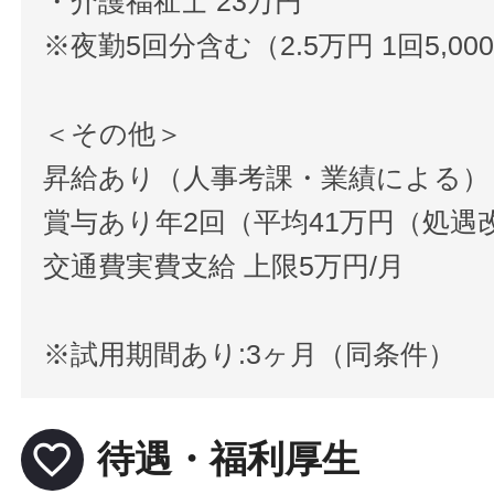
・介護福祉士 23万円
※夜勤5回分含む（2.5万円 1回5,00
＜その他＞
昇給あり（人事考課・業績による）
賞与あり年2回（平均41万円（処遇
交通費実費支給 上限5万円/月
※試用期間あり:3ヶ月（同条件）
favorite_border
待遇・福利厚生