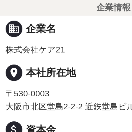
企業情報
business
企業名
株式会社ケア21
place
本社所在地
〒530-0003
大阪市北区堂島2-2-2 近鉄堂島ビル
attach_money
資本金