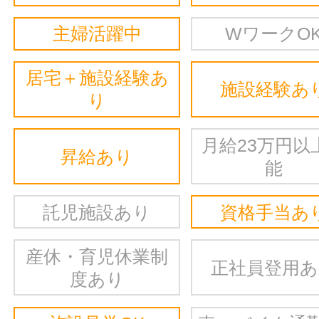
主婦活躍中
WワークO
居宅＋施設経験あ
施設経験あ
り
月給23万円以
昇給あり
能
託児施設あり
資格手当あ
産休・育児休業制
正社員登用
度あり