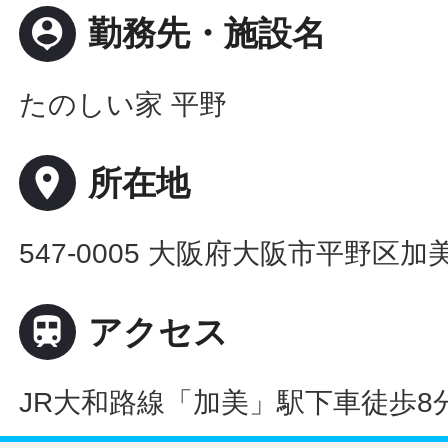
person_pin
勤務先・施設名
たのしい家 平野
place
所在地
547-0005 大阪府大阪市平野区加美西

アクセス
JR大和路線「加美」駅下車徒歩8