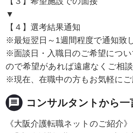
【３】希望施設での面接
▼
【４】選考結果通知
※最短翌日～1週間程度で通知致
※面談日・入職日のご希望につい
ので希望があれば遠慮なくご相
※現在、在職中の方もお気軽にご
message
コンサルタントから一
《大阪介護転職ネットのご紹介》