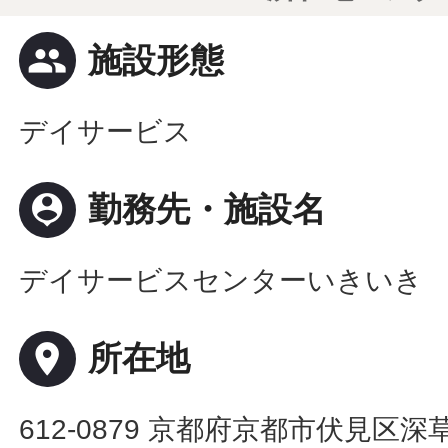
people
施設形態
デイサービス
person_pin
勤務先・施設名
デイサービスセンターいきいき
place
所在地
612-0879 京都府京都市伏見区