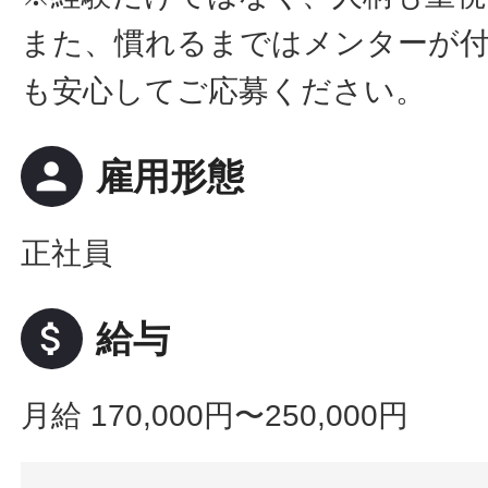
また、慣れるまではメンターが
も安心してご応募ください。
person
雇用形態
正社員
attach_money
給与
月給 170,000円〜250,000円