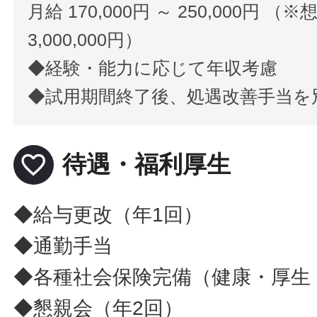
月給 170,000円 ～ 250,000円 （※
3,000,000円）
◆経験・能力に応じて年収考慮
◆試用期間終了後、処遇改善手当を
favorite_border
待遇・福利厚生
◆給与更改（年1回）
◆通勤手当
◆各種社会保険完備（健康・厚生
◆懇親会（年2回）