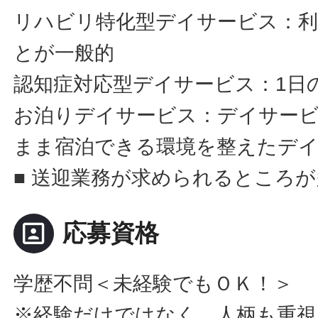
リハビリ特化型デイサービス：利
とが一般的
認知症対応型デイサービス：1日
お泊りデイサービス：デイサー
まま宿泊できる環境を整えたデ
■ 送迎業務が求められるところ
portrait
応募資格
学歴不問＜未経験でもＯＫ！＞
※経験だけではなく、人柄も重視