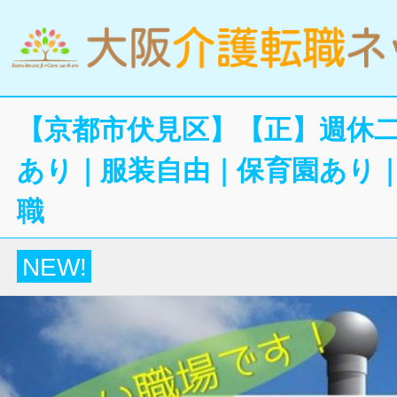
【京都市伏見区】【正】週休
あり｜服装自由｜保育園あり
職
NEW!