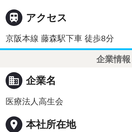

アクセス
京阪本線 藤森駅下車 徒歩8分
企業情報
business
企業名
医療法人高生会
place
本社所在地