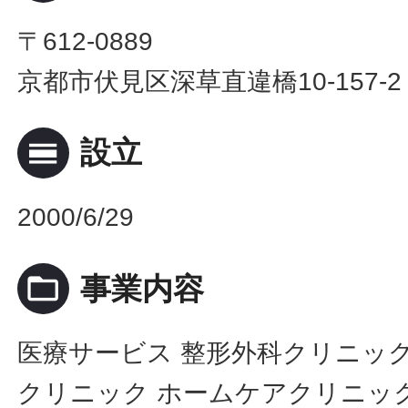
〒612-0889
京都市伏見区深草直違橋10-157-2
calendar_view_day
設立
2000/6/29
folder_open
事業内容
医療サービス 整形外科クリニッ
クリニック ホームケアクリニッ