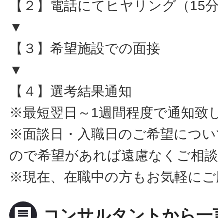
【２】電話にてヒヤリング（15
▼
【３】希望施設での面接
▼
【４】選考結果通知
※最短翌日～1週間程度で通知致
※面談日・入職日のご希望につい
ので希望があれば遠慮なくご相
※現在、在職中の方もお気軽にご
message
コンサルタントから一