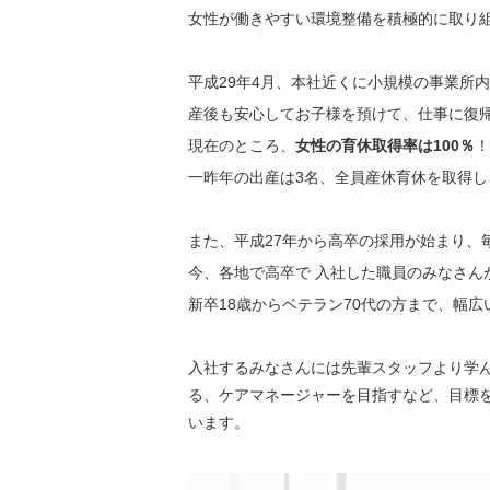
女性が働きやすい環境整備を積極的に取り
平成29年4月、本社近くに小規模の事業所
産後も安心してお子様を預けて、仕事に復
現在のところ、
女性の育休取得率は100％
！
一昨年の出産は3名、全員産休育休を取得
また、平成27年から高卒の採用が始まり、
今、各地で高卒で 入社した職員のみなさん
新卒18歳からベテラン70代の方まで、幅
入社するみなさんには先輩スタッフより学
る、ケアマネージャーを目指すなど、目標
います。