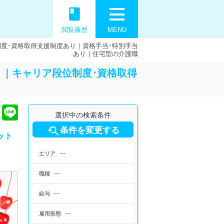
book
閲覧履歴
MENU
制度･資格取得支援制度あり｜資格手当･特別手当
あり｜住宅型の介護職
り｜キャリア段位制度･資格取得
選択中の検索条件

条件を変更する
ット
---
エリア
---
職種
---
給与
---
雇用形態