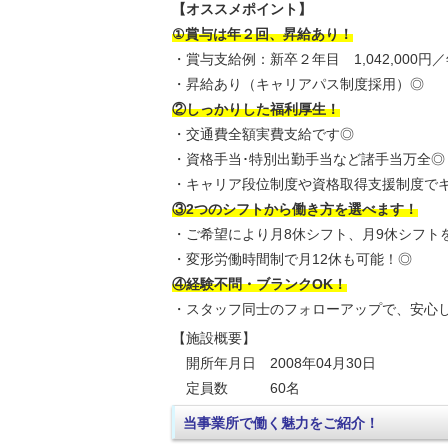
【オススメポイント】
①賞与は年２回、昇給あり！
・賞与支給例：新卒２年目 1,042,000円
・昇給あり（キャリアパス制度採用）◎
②しっかりした福利厚生！
・交通費全額実費支給です◎
・資格手当･特別出勤手当など諸手当万全◎
・キャリア段位制度や資格取得支援制度で
③2つのシフトから働き方を選べます！
・ご希望により月8休シフト、月9休シフト
・変形労働時間制で月12休も可能！◎
④経験不問・ブランクOK！
・スタッフ同士のフォローアップで、安心
【施設概要】
開所年月日 2008年04月30日
定員数 60名
当事業所で働く魅力をご紹介！