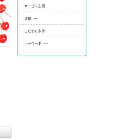
---
サービス形態
---
資格
---
こだわり条件
---
キーワード