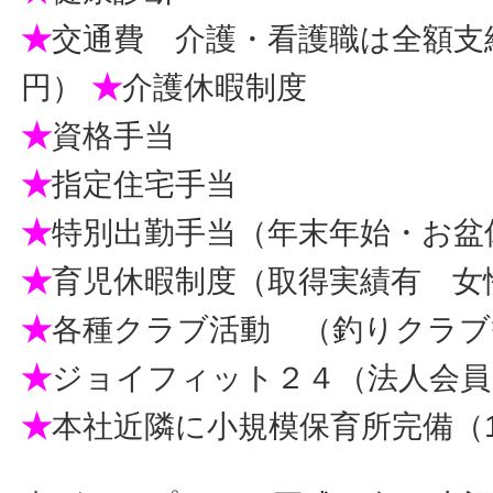
★
交通費 介護・看護職は全額支給（
円）
★
介護休暇制度
★
資格手当
★
指定住宅手当
★
特別出勤手当（年末年始・お盆
★
育児休暇制度（取得実績有 女性
★
各種クラブ活動 （釣りクラブ
★
ジョイフィット２４（法人会員
★
本社近隣に小規模保育所完備（