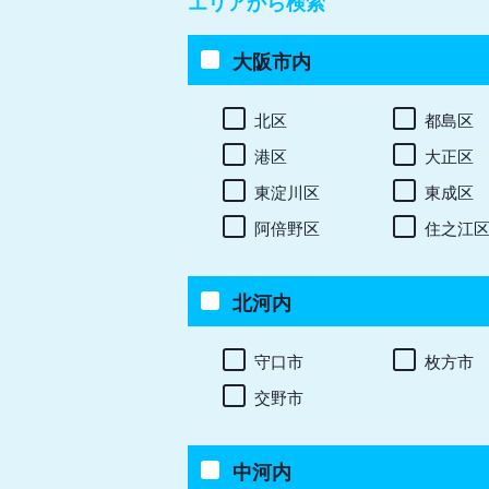
エリアから検索
大阪市内
北区
都島区
港区
大正区
東淀川区
東成区
阿倍野区
住之江
北河内
守口市
枚方市
交野市
中河内