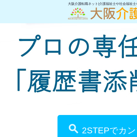
大阪介護転職ネット|介護福祉士や社会福祉

2STEPでカ