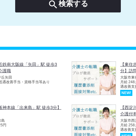

検索する
近鉄南大阪線「矢田」駅 徒歩3
【東住
介護職
分】訪
が丘矢田
大阪市東
別途 処遇改善手当・資格手当等あり
月給 24
遇改善支
NEW!
阪神本線「出来島」駅 徒歩3分】
【西淀
介護付有
来島
大阪市西
25円
月給 25
遇改善支