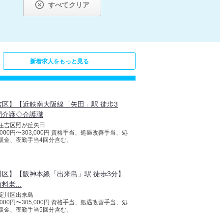

すべてクリア
新着求人をもっと見る
吉区】【近鉄南大阪線「矢田」駅 徒歩3
問介護◇介護職
住吉区照が丘矢田
8,000円〜303,000円 資格手当、処遇改善手当、処
援金、夜勤手当4回分含む。
川区】【阪神本線「出来島」駅 徒歩3分】
料老...
淀川区出来島
8,000円〜305,000円 資格手当、処遇改善手当、処
援金、夜勤手当5回分含む。