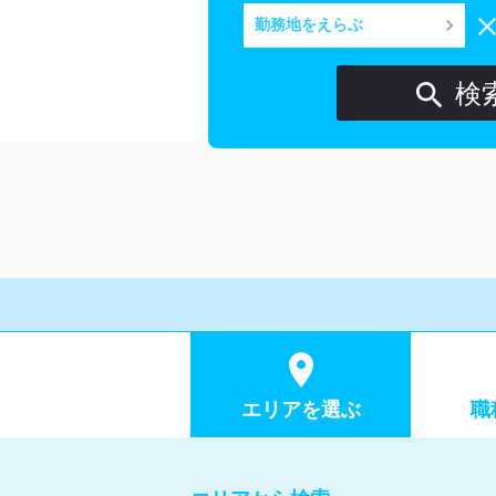
keyboard_arrow_right
勤務地をえらぶ

検

エリア
を選ぶ
職