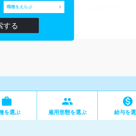

keyboard_arrow_right
職種をえらぶ
索する

group

種
を選ぶ
雇用形態
を選ぶ
給与
を選