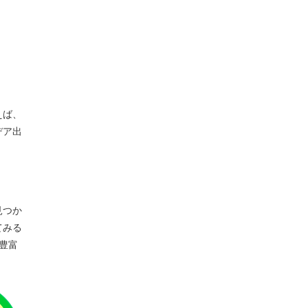
えば、
デア出
見つか
てみる
豊富