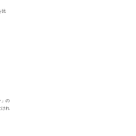
を比
ン」の
なけれ