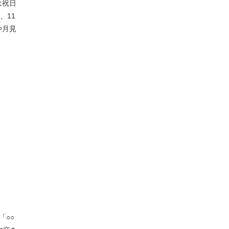
は祝日
、11
や月見
「○○