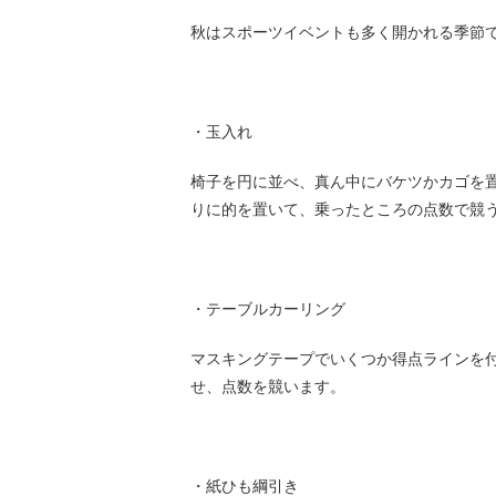
秋はスポーツイベントも多く開かれる季節
・玉入れ
椅子を円に並べ、真ん中にバケツかカゴを
りに的を置いて、乗ったところの点数で競
・テーブルカーリング
マスキングテープでいくつか得点ラインを
せ、点数を競います。
・紙ひも綱引き