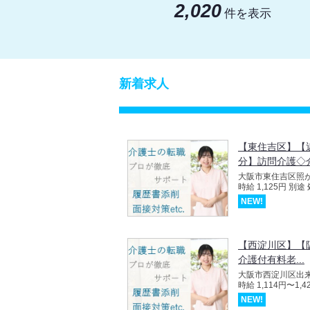
2,020
件を表示
新着求人
【東住吉区】【
分】訪問介護◇
大阪市東住吉区照
時給 1,125円 
NEW!
【西淀川区】【
介護付有料老...
大阪市西淀川区出
時給 1,114円〜1,4
NEW!