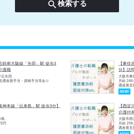

検索する
近鉄南大阪線「矢田」駅 徒歩3
【東住
介護職
分】訪
が丘矢田
大阪市東
別途 処遇改善手当・資格手当等あり
月給 24
遇改善支
NEW!
阪神本線「出来島」駅 徒歩3分】
【西淀
介護付有
来島
大阪市西
25円
月給 25
遇改善支