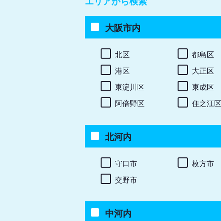
エリアから検索
大阪市内
北区
都島区
港区
大正区
東淀川区
東成区
阿倍野区
住之江
北河内
守口市
枚方市
交野市
中河内