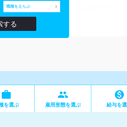

keyboard_arrow_right
職種をえらぶ
索する

group

種
を選ぶ
雇用形態
を選ぶ
給与
を選