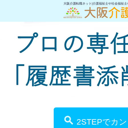
大阪介護転職ネット|介護福祉士や社会福祉

2STEPでカ