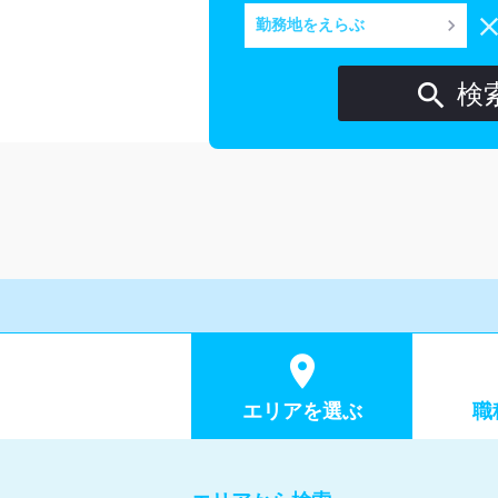
keyboard_arrow_right
勤務地をえらぶ

検

エリア
を選ぶ
職