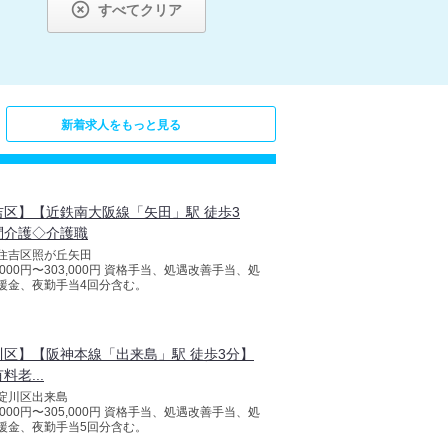

すべてクリア
新着求人をもっと見る
吉区】【近鉄南大阪線「矢田」駅 徒歩3
問介護◇介護職
住吉区照が丘矢田
8,000円〜303,000円 資格手当、処遇改善手当、処
援金、夜勤手当4回分含む。
川区】【阪神本線「出来島」駅 徒歩3分】
料老...
淀川区出来島
8,000円〜305,000円 資格手当、処遇改善手当、処
援金、夜勤手当5回分含む。