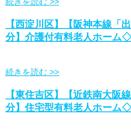
続きを読む >>
【西淀川区】【阪神本線「出
分】介護付有料老人ホーム
続きを読む >>
【東住吉区】【近鉄南大阪線
分】住宅型有料老人ホーム