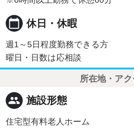
calendar_today
休日・休暇
週1～5日程度勤務できる方
曜日・日数は応相談
所在地・アク
people
施設形態
住宅型有料老人ホーム