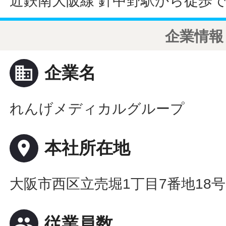
近鉄南大阪線 針中野駅から徒歩で
企業情報
business
企業名
れんげメディカルグループ
place
本社所在地
大阪市西区立売堀1丁目7番地18
people
従業員数