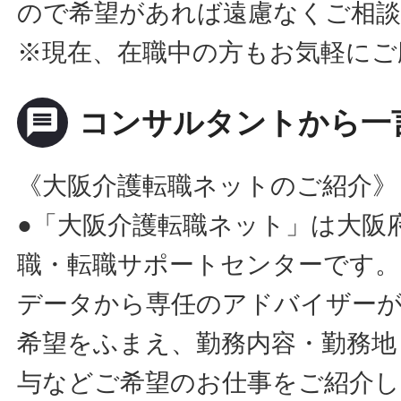
ので希望があれば遠慮なくご相
※現在、在職中の方もお気軽にご
message
コンサルタントから一
《大阪介護転職ネットのご紹介》
●「大阪介護転職ネット」は大阪
職・転職サポートセンターです。
データから専任のアドバイザー
希望をふまえ、勤務内容・勤務地
与などご希望のお仕事をご紹介し