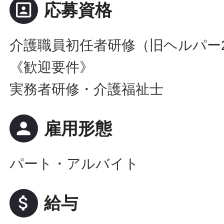
portrait
応募資格
介護職員初任者研修（旧ヘルパー
《歓迎要件》
実務者研修・介護福祉士
person
雇用形態
パート・アルバイト
attach_money
給与