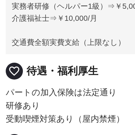
実務者研修（ヘルパー1級）⇒￥5,00
介護福祉士⇒￥10,000/月
交通費全額実費支給（上限なし）
favorite_border
待遇・福利厚生
パートの加入保険は法定通り
研修あり
受動喫煙対策あり（屋内禁煙）