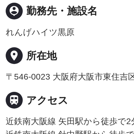
person_pin
勤務先・施設名
れんげハイツ黒原
place
所在地
〒546-0023 大阪府大阪市東住吉区矢

アクセス
近鉄南大阪線 矢田駅から徒歩で2