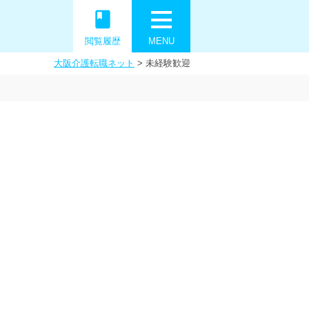
book
閲覧履歴
MENU
大阪介護転職ネット
>
未経験歓迎