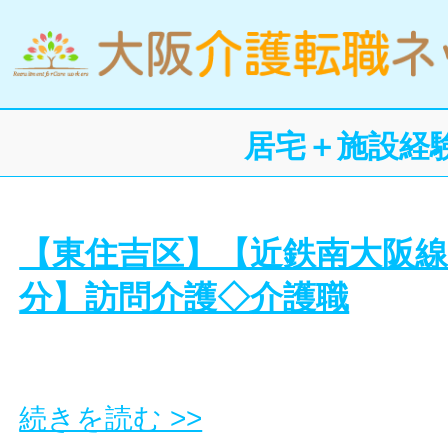
居宅＋施設経
【東住吉区】【近鉄南大阪線
分】訪問介護◇介護職
続きを読む >>