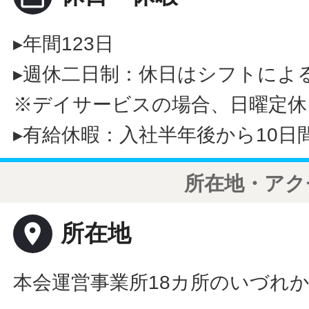
▸年間123日
▸週休二日制：休日はシフトによ
※デイサービスの場合、日曜定休
▸有給休暇：入社半年後から10日
所在地・アク
place
所在地
本会運営事業所18カ所のいづれ