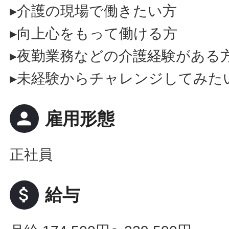
▸介護の現場で働きたい方
▸向上心をもって働ける方
▸夜勤業務などの介護経験がある
▸未経験からチャレンジしてみた
person
雇用形態
正社員
attach_money
給与