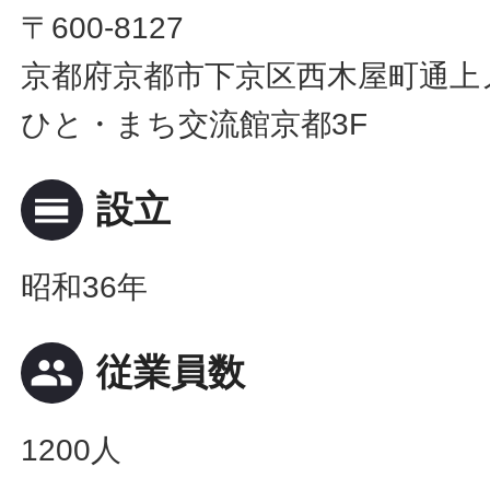
〒600-8127
京都府京都市下京区西木屋町通上ノ
ひと・まち交流館京都3F
calendar_view_day
設立
昭和36年
people
従業員数
1200人