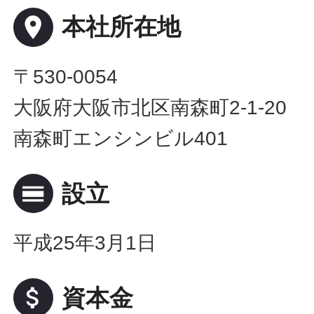
place
本社所在地
〒530-0054
大阪府大阪市北区南森町2-1-20
南森町エンシンビル401
calendar_view_day
設立
平成25年3月1日
attach_money
資本金