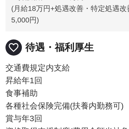
(月給18万円+処遇改善・特定処遇改
5,000円)
favorite_border
待遇・福利厚生
交通費規定内支給
昇給年1回
食事補助
各種社会保険完備(扶養内勤務可)
賞与年3回