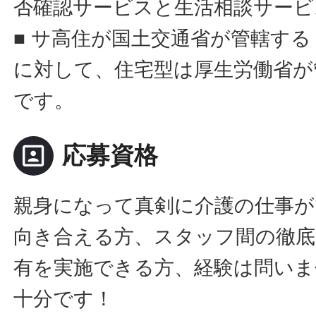
否確認サービスと生活相談サービ
■ サ高住が国土交通省が管轄す
に対して、住宅型は厚生労働省が
です。
portrait
応募資格
親身になって真剣に介護の仕事が
向き合える方、スタッフ間の徹底
有を実施できる方、経験は問い
十分です！