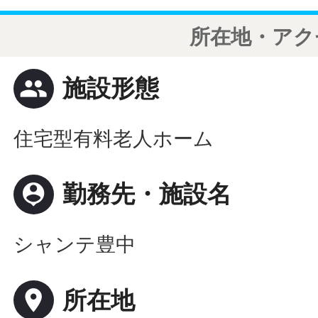
所在地・アク
people
施設形態
住宅型有料老人ホーム
person_pin
勤務先・施設名
シャンテ豊中
place
所在地