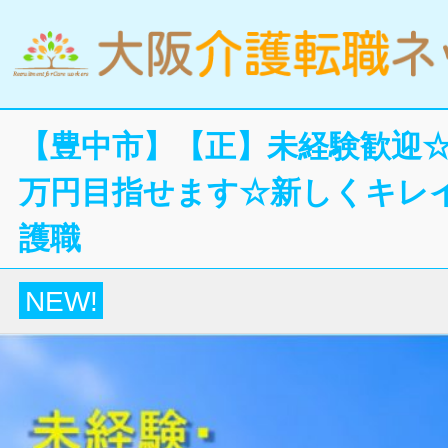
【豊中市】【正】未経験歓迎☆
万円目指せます☆新しくキレ
護職
NEW!