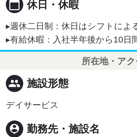
calendar_today
休日・休暇
▸週休二日制：休日はシフトによ
▸有給休暇：入社半年後から10日
所在地・アク
people
施設形態
デイサービス
person_pin
勤務先・施設名