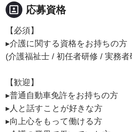
portrait
応募資格
【必須】
▸介護に関する資格をお持ちの方
(介護福祉士 / 初任者研修 / 実務
【歓迎】
▸普通自動車免許をお持ちの方
▸人と話すことが好きな方
▸向上心をもって働ける方