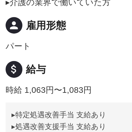
▸介護の業界で働いていた方
person
雇用形態
パート
attach_money
給与
時給 1,063円〜1,083円
▸特定処遇改善手当 支給あり
▸処遇改善支援手当 支給あり