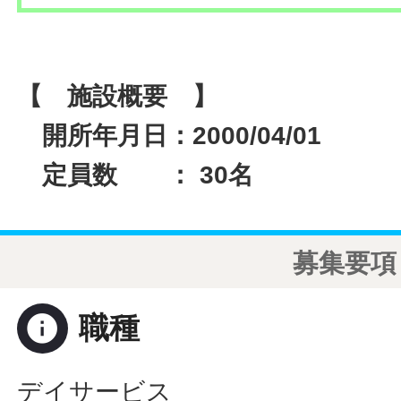
【 施設概要 】
開所年月日：2000/04/01
定員数 ： 30名
募集要項
info
職種
デイサービス