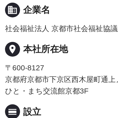
business
企業名
社会福祉法人 京都市社会福祉協
place
本社所在地
〒600-8127
京都府京都市下京区西木屋町通上ノ
ひと・まち交流館京都3F
calendar_view_day
設立