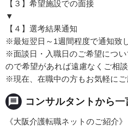
【３】希望施設での面接
▼
【４】選考結果通知
※最短翌日～1週間程度で通知致
※面談日・入職日のご希望につい
ので希望があれば遠慮なくご相
※現在、在職中の方もお気軽にご
message
コンサルタントから一
《大阪介護転職ネットのご紹介》