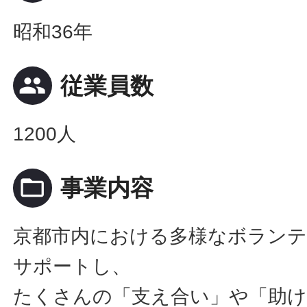
昭和36年
people
従業員数
1200人
folder_open
事業内容
京都市内における多様なボランテ
サポートし、
たくさんの「支え合い」や「助