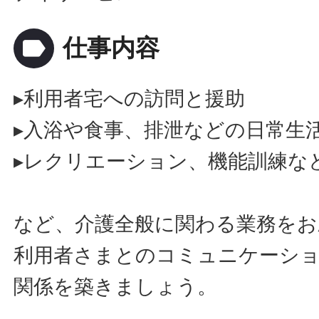
label
仕事内容
▸利用者宅への訪問と援助
▸入浴や食事、排泄などの日常生
▸レクリエーション、機能訓練な
など、介護全般に関わる業務をお
利用者さまとのコミュニケーシ
関係を築きましょう。