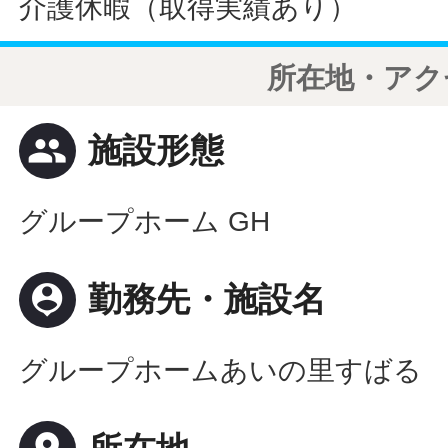
介護休暇（取得実績あり）
所在地・アク
people
施設形態
グループホーム GH
person_pin
勤務先・施設名
グループホームあいの里すばる