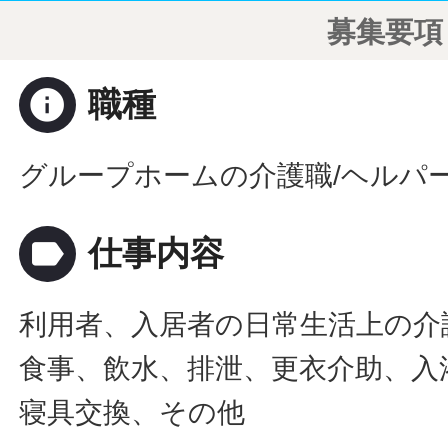
募集要項
info
職種
グループホームの介護職/ヘルパ
label
仕事内容
利用者、入居者の日常生活上の介
食事、飲水、排泄、更衣介助、入
寝具交換、その他