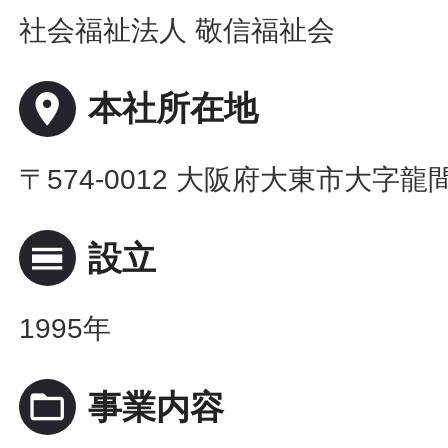
社会福祉法人 敬信福祉会
place
本社所在地
〒574-0012 大阪府大東市大字龍間6
calendar_view_day
設立
1995年
folder_open
事業内容