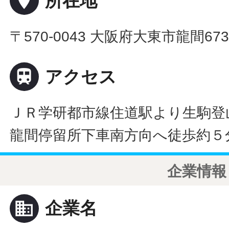
place
所在地
〒570-0043 大阪府大東市龍間67

アクセス
ＪＲ学研都市線住道駅より生駒登
龍間停留所下車南方向へ徒歩約５
企業情報
business
企業名