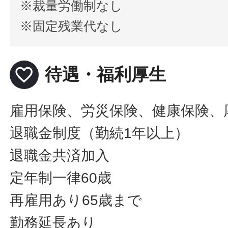
※裁量労働制なし
※固定残業代なし
favorite_border
待遇・福利厚生
雇用保険、労災保険、健康保険、
退職金制度（勤続1年以上）
退職金共済加入
定年制一律60歳
再雇用あり65歳まで
勤務延長あり