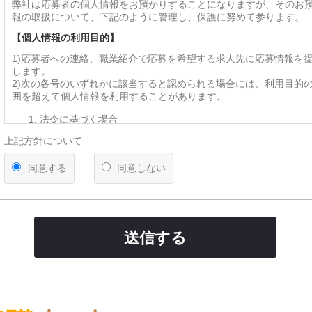
弊社は応募者の個人情報をお預かりすることになりますが、そのお
報の取扱について、下記のように管理し、保護に努めて参ります。
【個人情報の利用目的】
1)応募者への連絡、職業紹介で応募を希望する求人先に応募情報を
します。
2)次の各号のいずれかに該当すると認められる場合には、利用目的
囲を超えて個人情報を利用することがあります。
法令に基づく場合
人の生命、身体又は財産の保護のために必要がある場合であ
上記方針について
を得ることが困難であるとき
公衆衛生の向上又は児童の健全な育成の推進のために特に必
同意する
同意しない
って、本人の同意を得ることが困難であるとき
国の機関若しくは地方公共団体又はその委託を受けた者が法
遂行することに対して協力する必要がある場合であって、本
とによって当該事務の遂行に支障を及ぼすおそれがあるとき
【第三者への提供】
送信する
弊社は法律で定められている場合を除いて、応募者の個人情報を当
得ず第三者に提供・委託することはありません。ただし、官公庁等
により個人情報について開示が求められた場合は、関係法令に反し
て、応募者の同意なく応募内容を提供することがあります。
【提供の任意性】