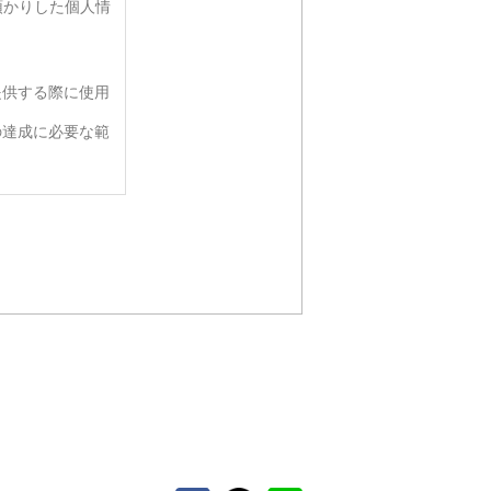
預かりした個人情
提供する際に使用
の達成に必要な範
って、本人の同意
要がある場合であ
令の定める事務を
人の同意を得るこ
該応募者の同意を
から法的な手続き
ない範囲におい