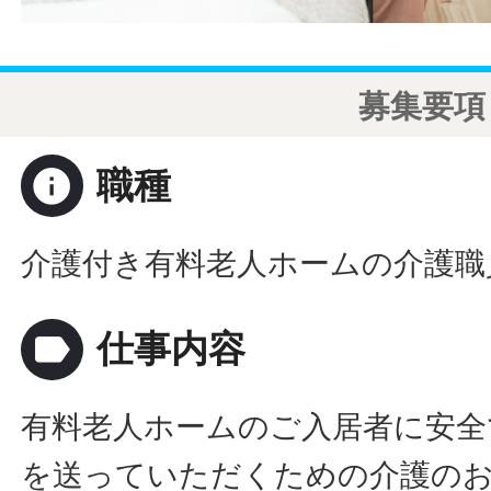
募集要項
info
職種
介護付き有料老人ホームの介護職
label
仕事内容
有料老人ホームのご入居者に安全
を送っていただくための介護の