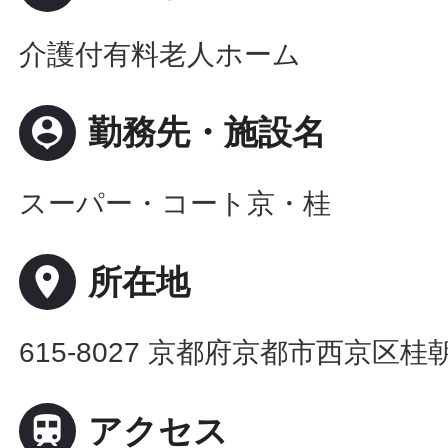
介護付有料老人ホーム
person_pin
勤務先・施設名
スーパー・コート京・桂
place
所在地
615-8027 京都府京都市西京区桂

アクセス