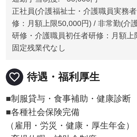
正社員(介護福祉士・介護職員実務
修：月額上限50,000円) / 非常勤
研修・介護職員初任者研修：月額上限20
固定残業代なし
favorite_border
待遇・福利厚生
■制服貸与・食事補助・健康診断
■各種社会保険完備
（雇用・労災・健康・厚生年金）