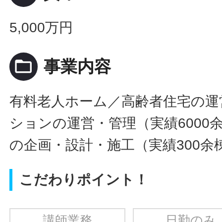
5,000万円
folder_open
事業内容
有料老人ホーム／高齢者住宅の運
ションの運営・管理（実績6000
の企画・設計・施工（実績300余
こだわりポイント！
講師業務
日勤のみ