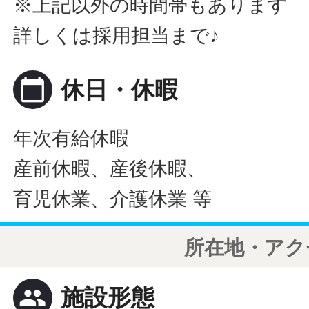
※上記以外の時間帯もあります
詳しくは採用担当まで♪
calendar_today
休日・休暇
年次有給休暇
産前休暇、産後休暇、
育児休業、介護休業 等
所在地・アク
people
施設形態