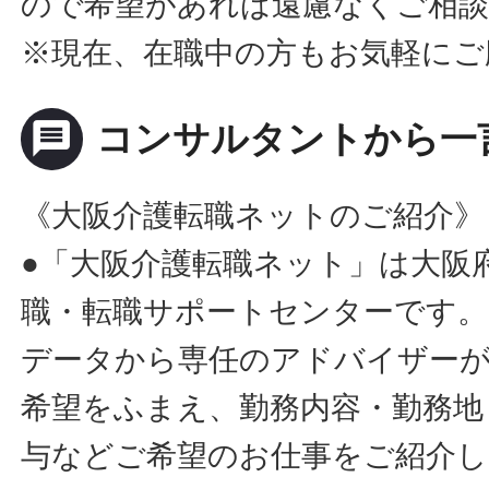
ので希望があれば遠慮なくご相
※現在、在職中の方もお気軽にご
message
コンサルタントから一
《大阪介護転職ネットのご紹介》
●「大阪介護転職ネット」は大阪
職・転職サポートセンターです。
データから専任のアドバイザー
希望をふまえ、勤務内容・勤務地
与などご希望のお仕事をご紹介し