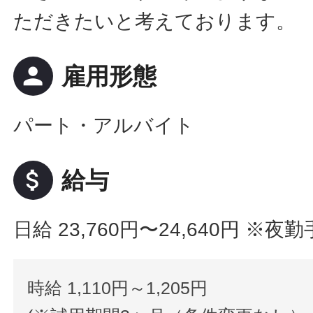
ただきたいと考えております。
person
雇用形態
パート・アルバイト
attach_money
給与
日給 23,760円〜24,640円
※夜勤
時給 1,110円～1,205円