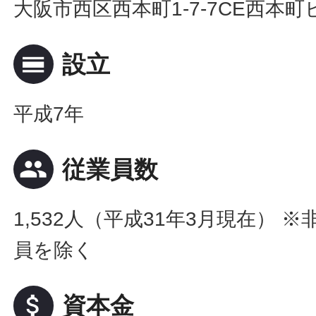
大阪市西区西本町1-7-7CE西本町
calendar_view_day
設立
平成7年
people
従業員数
1,532人（平成31年3月現在） 
員を除く
attach_money
資本金