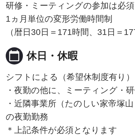
研修・ミーティングの参加は必須
1ヵ月単位の変形労働時間制
（暦日30日＝171時間、31日＝1
calendar_today
休日・休暇
シフトによる（希望休制度有り）
・夜勤の他に、ミーティング・研
・近隣事業所（たのしい家帝塚山
の夜勤勤務
＊上記条件が必須となります