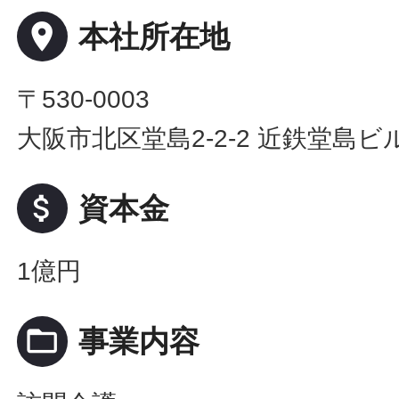
place
本社所在地
〒530-0003
大阪市北区堂島2-2-2 近鉄堂島ビル
attach_money
資本金
1億円
folder_open
事業内容