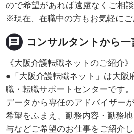
ので希望があれば遠慮なくご相
※現在、在職中の方もお気軽にご
message
コンサルタントから一
《大阪介護転職ネットのご紹介》
●「大阪介護転職ネット」は大阪
職・転職サポートセンターです。
データから専任のアドバイザー
希望をふまえ、勤務内容・勤務地
与などご希望のお仕事をご紹介し