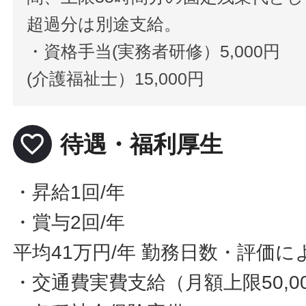
超過分は別途支給。
・資格手当(実務者研修）5,000円
(介護福祉士）15,000円
favorite_border
待遇・福利厚生
・昇給1回/年
・賞与2回/年
平均41万円/年 勤務日数・評価に
・交通費実費支給（月額上限50,0