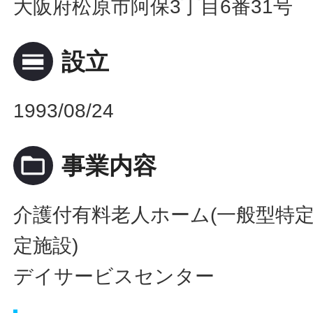
大阪府松原市阿保3丁目6番31号
calendar_view_day
設立
1993/08/24
folder_open
事業内容
介護付有料老人ホーム(一般型特定
定施設)
デイサービスセンター