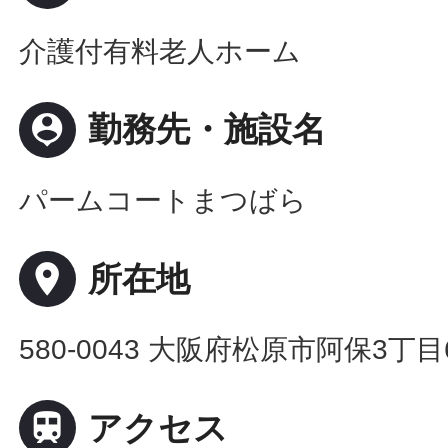
介護付有料老人ホーム
person_pin
勤務先・施設名
パームコートまつばら
place
所在地
580-0043 大阪府松原市阿保3丁目

アクセス