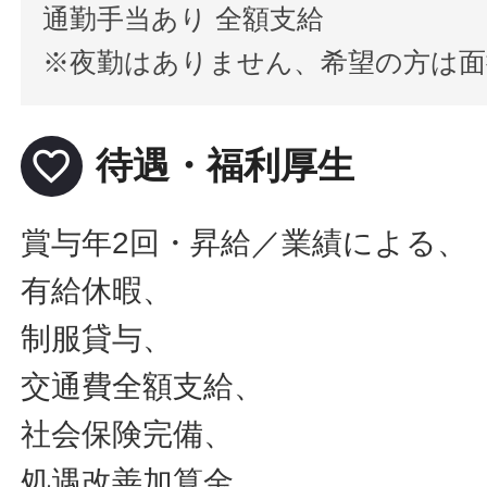
通勤手当あり 全額支給
※夜勤はありません、希望の方は
favorite_border
待遇・福利厚生
賞与年2回・昇給／業績による、
有給休暇、
制服貸与、
交通費全額支給、
社会保険完備、
処遇改善加算金、