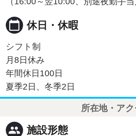
（16:00～翌10:00、別途夜勤手
calendar_today
休日・休暇
シフト制
月8日休み
年間休日100日
夏季2日、冬季2日
所在地・アク
people
施設形態