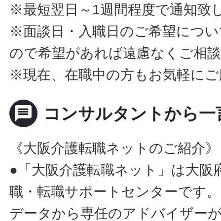
※最短翌日～1週間程度で通知致
※面談日・入職日のご希望につい
ので希望があれば遠慮なくご相
※現在、在職中の方もお気軽にご
message
コンサルタントから一
《大阪介護転職ネットのご紹介》
●「大阪介護転職ネット」は大阪
職・転職サポートセンターです。
データから専任のアドバイザー