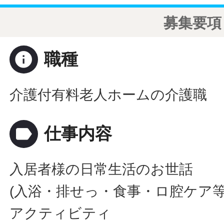
募集要項
info
職種
介護付有料老人ホームの介護職
label
仕事内容
入居者様の日常生活のお世話
(入浴・排せっ・食事・ロ腔ケア等
アクティビティ