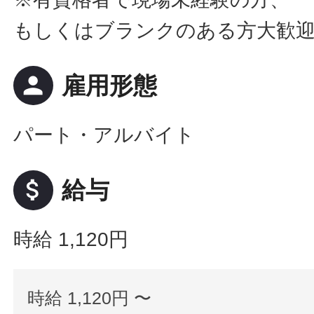
もしくはブランクのある方大歓
person
雇用形態
パート・アルバイト
attach_money
給与
時給 1,120円
時給 1,120円 〜