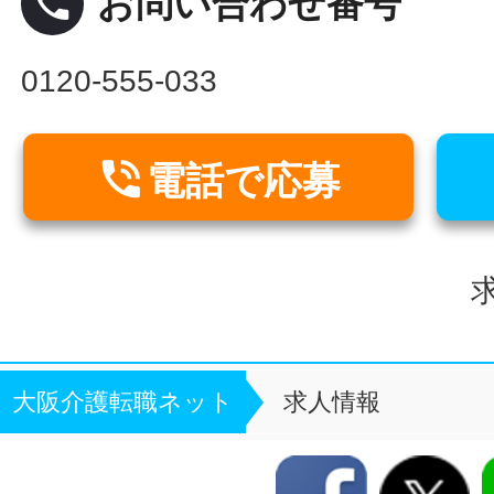
local_phone
お問い合わせ番号
0120-555-033

電話で応募
求
大阪介護転職ネット
求人情報