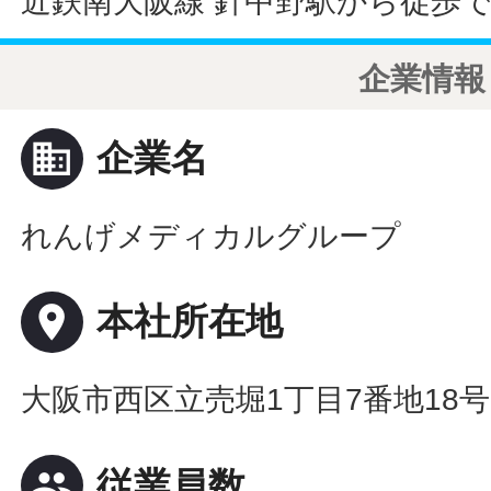
近鉄南大阪線 針中野駅から徒歩で
企業情報
business
企業名
れんげメディカルグループ
place
本社所在地
大阪市西区立売堀1丁目7番地18
people
従業員数