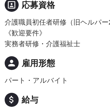
portrait
応募資格
介護職員初任者研修（旧ヘルパー
《歓迎要件》
実務者研修・介護福祉士
person
雇用形態
パート・アルバイト
attach_money
給与