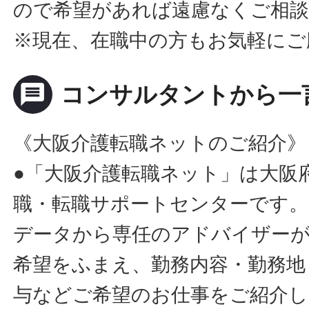
ので希望があれば遠慮なくご相
※現在、在職中の方もお気軽にご
message
コンサルタントから一
《大阪介護転職ネットのご紹介》
●「大阪介護転職ネット」は大阪
職・転職サポートセンターです。
データから専任のアドバイザー
希望をふまえ、勤務内容・勤務地
与などご希望のお仕事をご紹介し