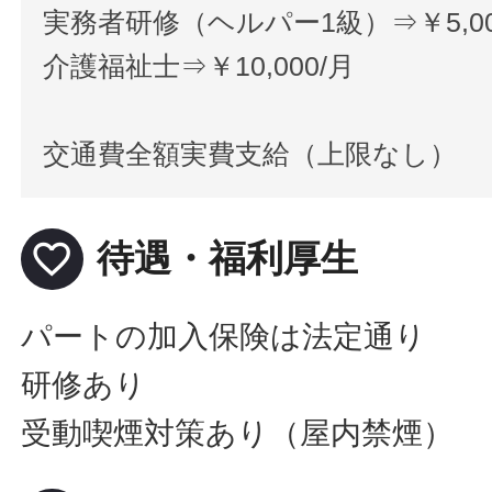
実務者研修（ヘルパー1級）⇒￥5,00
介護福祉士⇒￥10,000/月
交通費全額実費支給（上限なし）
favorite_border
待遇・福利厚生
パートの加入保険は法定通り
研修あり
受動喫煙対策あり（屋内禁煙）