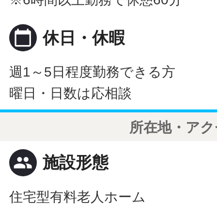
calendar_today
休日・休暇
週1～5日程度勤務できる方
曜日・日数は応相談
所在地・アク
people
施設形態
住宅型有料老人ホーム