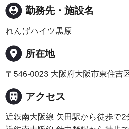
person_pin
勤務先・施設名
れんげハイツ黒原
place
所在地
〒546-0023 大阪府大阪市東住吉区矢

アクセス
近鉄南大阪線 矢田駅から徒歩で2