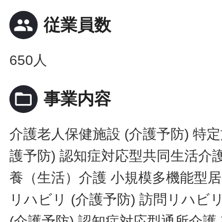
people
従業員数
650人
folder_open
事業内容
介護老人保健施設 (介護予防) 特
護予防) 認知症対応型共同生活介護
養（生活）介護 小規模多機能型居宅
リハビリ (介護予防) 訪問リハビリ
(介護予防) 認知症対応型通所介護