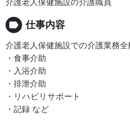
介護老人保健施設の介護職員
label
仕事内容
介護老人保健施設での介護業務全
・食事介助
・入浴介助
・排泄介助
・リハビリサポート
・記録 など