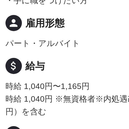
・手に職をつけたい方
person
雇用形態
パート・アルバイト
attach_money
給与
時給 1,040円〜1,165円
時給 1,040円
※無資格者※内処遇改
円）を含む