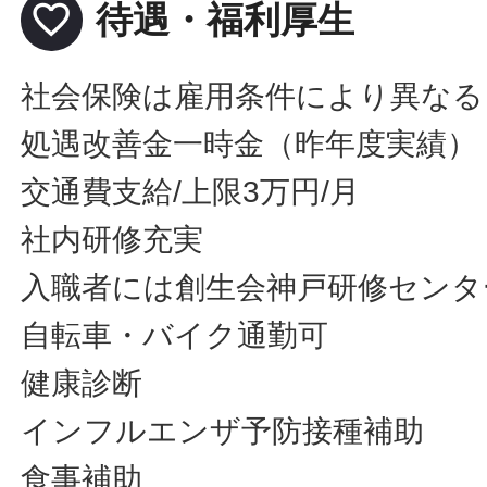
favorite_border
待遇・福利厚生
社会保険は雇用条件により異なる
処遇改善金一時金（昨年度実績）
交通費支給/上限3万円/月
社内研修充実
入職者には創生会神戸研修センタ
自転車・バイク通勤可
健康診断
インフルエンザ予防接種補助
食事補助