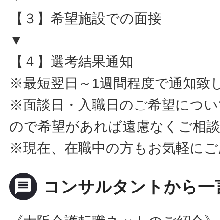
【３】希望施設での面接
▼
【４】選考結果通知
※最短翌日～1週間程度で通知致
※面談日・入職日のご希望につい
ので希望があれば遠慮なくご相
※現在、在職中の方もお気軽にご
message
コンサルタントから一