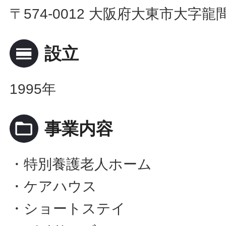
〒574-0012 大阪府大東市大字龍間6
calendar_view_day
設立
1995年
folder_open
事業内容
・特別養護老人ホーム
・ケアハウス
・ショートステイ