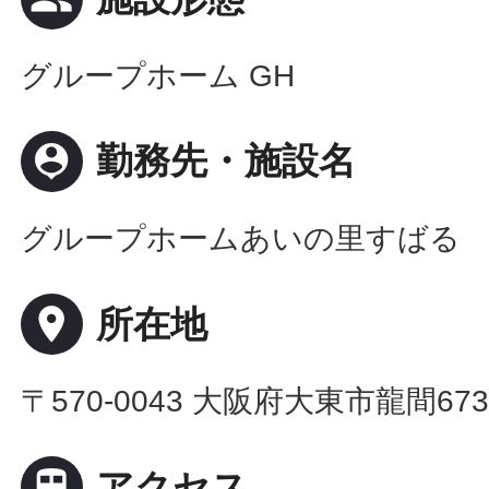
グループホーム GH
person_pin
勤務先・施設名
グループホームあいの里すばる
place
所在地
〒570-0043 大阪府大東市龍間67

アクセス