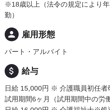
※18歳以上（法令の規定により年
勤）
person
雇用形態
パート・アルバイト
attach_money
給与
日給 15,000円
※ 介護職員初任
試用期間6ヶ月（試用期間中の労
日給 16,000円
※ 介護福祉士※