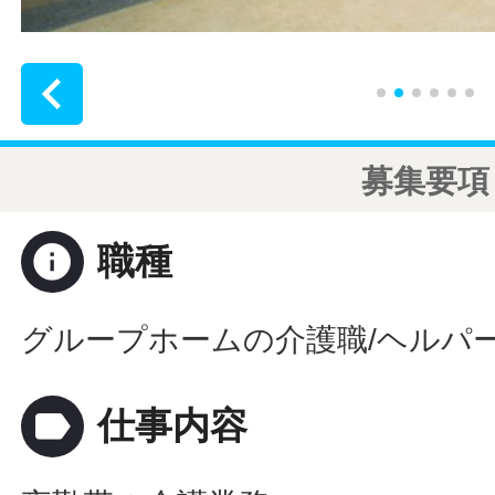

募集要項
info
職種
グループホームの介護職/ヘルパー
label
仕事内容