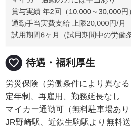
賞与実績 年2回（10,000～30,000円
通勤手当実費支給 上限20,000円/月
試用期間6ヶ月（試用期間中の労働
favorite_border
待遇・福利厚生
労災保険（労働条件により異なる
定年制、再雇用、勤務延長なし
マイカー通勤可（無料駐車場あり
JR野崎駅、近鉄生駒駅より無料