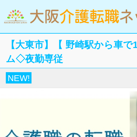
【大東市】【 野崎駅から車で
ム◇夜勤専従
NEW!