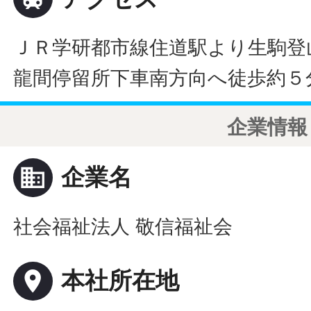
ＪＲ学研都市線住道駅より生駒登
龍間停留所下車南方向へ徒歩約５
企業情報
business
企業名
社会福祉法人 敬信福祉会
place
本社所在地