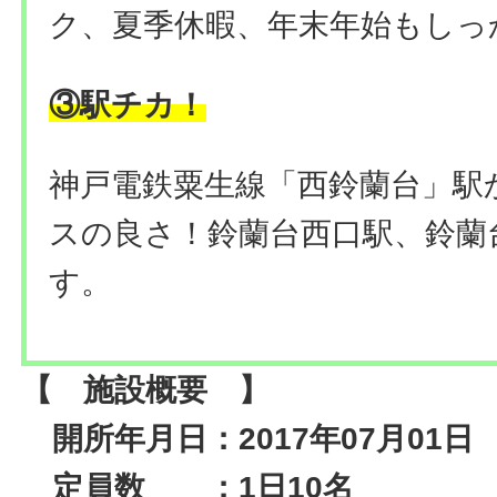
ク、夏季休暇、年末年始もしっ
③駅チカ！
神戸電鉄粟生線「西鈴蘭台」駅
スの良さ！鈴蘭台西口駅、鈴蘭
す。
【 施設概要 】
開所年月日：2017年07月01日
定員数 ：1日10名