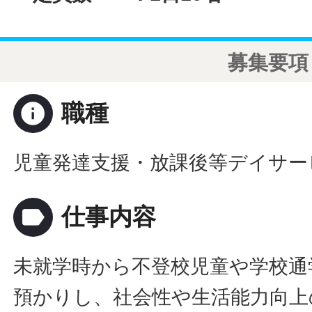
募集要項
info
職種
児童発達支援・放課後等デイサー
label
仕事内容
未就学時から不登校児童や学校通
預かりし、社会性や生活能力向上