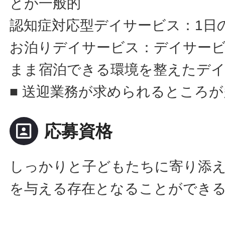
とが一般的
認知症対応型デイサービス：1日
お泊りデイサービス：デイサー
まま宿泊できる環境を整えたデ
■ 送迎業務が求められるところ
portrait
応募資格
しっかりと子どもたちに寄り添
を与える存在となることができ