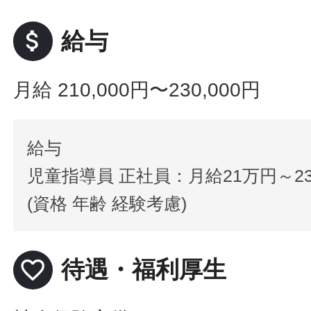
attach_money
給与
月給 210,000円〜230,000円
給与
児童指導員 正社員：月給21万円～2
(資格 年齢 経験考慮)
favorite_border
待遇・福利厚生