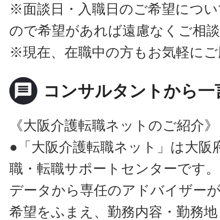
※面談日・入職日のご希望につい
ので希望があれば遠慮なくご相
※現在、在職中の方もお気軽にご
message
コンサルタントから一
《大阪介護転職ネットのご紹介》
●「大阪介護転職ネット」は大阪
職・転職サポートセンターです。
データから専任のアドバイザー
希望をふまえ、勤務内容・勤務地