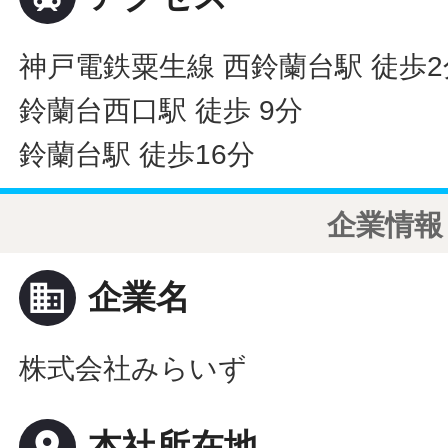
神戸電鉄粟生線 西鈴蘭台駅 徒歩2
鈴蘭台西口駅 徒歩 9分
鈴蘭台駅 徒歩16分
企業情報
business
企業名
株式会社みらいず
place
本社所在地