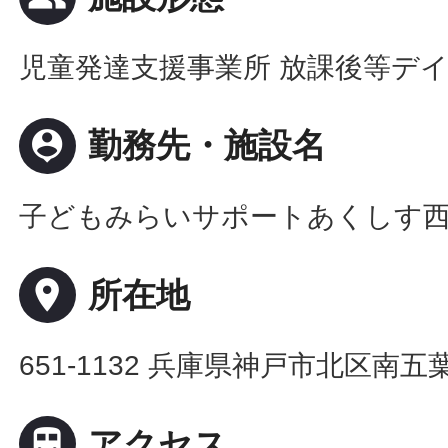
児童発達支援事業所 放課後等デ
person_pin
勤務先・施設名
子どもみらいサポートあくしす
place
所在地
651-1132 兵庫県神戸市北区南五葉1

アクセス