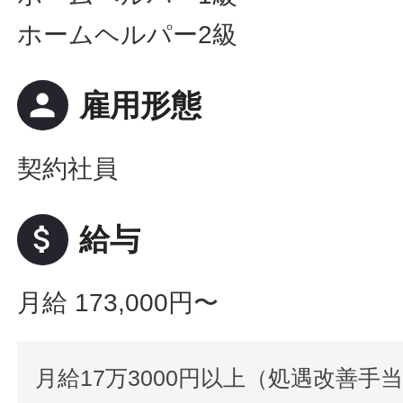
ホームヘルパー2級
person
雇用形態
契約社員
attach_money
給与
月給 173,000円〜
月給17万3000円以上（処遇改善手