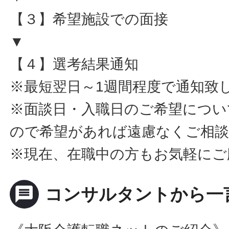
【３】希望施設での面接
▼
【４】選考結果通知
※最短翌日～1週間程度で通知致
※面談日・入職日のご希望につい
ので希望があれば遠慮なくご相
※現在、在職中の方もお気軽にご
message
コンサルタントから一