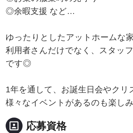
◎余暇支援 など…
ゆったりとしたアットホームな
利用者さんだけでなく、スタッ
です◎
1年を通して、お誕生日会やクリ
様々なイベントがあるのも楽し
portrait
応募資格