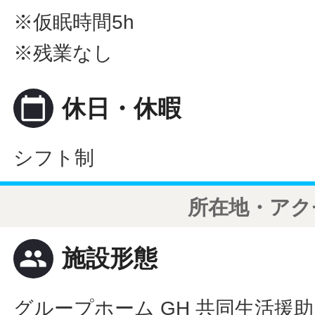
※仮眠時間5h
※残業なし
calendar_today
休日・休暇
シフト制
所在地・アク
people
施設形態
グループホーム GH 共同生活援