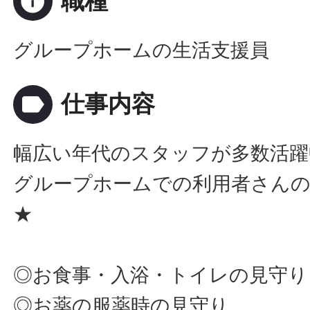
info
職種
グループホームの生活支援員
label
仕事内容
幅広い年代のスタッフが多数活躍
グループホームでの利用者さんの
★
◎お食事・入浴・トイレの見守り
◎お薬の服薬時の見守り