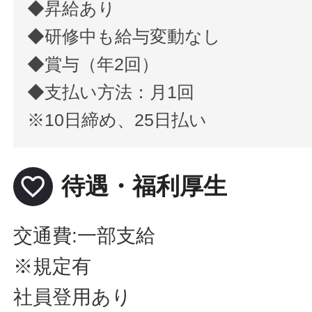
◆昇給あり
◆研修中も給与変動なし
◆賞与（年2回）
◆支払い方法：月1回
※10日締め、25日払い
favorite_border
待遇・福利厚生
交通費:一部支給
※規定有
社員登用あり