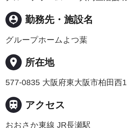
person_pin
勤務先・施設名
グループホームよつ葉
place
所在地
577-0835 大阪府東大阪市柏田西1

アクセス
おおさか東線 JR長瀬駅