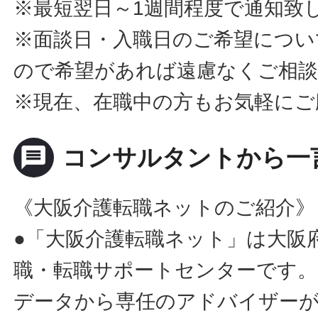
※最短翌日～1週間程度で通知致
※面談日・入職日のご希望につい
ので希望があれば遠慮なくご相
※現在、在職中の方もお気軽にご
message
コンサルタントから一
《大阪介護転職ネットのご紹介》
●「大阪介護転職ネット」は大阪
職・転職サポートセンターです。
データから専任のアドバイザー