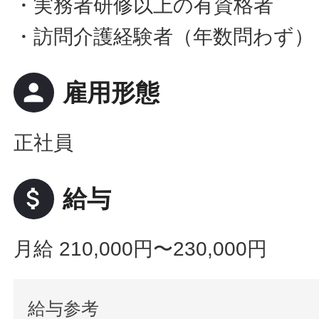
・実務者研修以上の有資格者
・訪問介護経験者（年数問わず）
person
雇用形態
正社員
attach_money
給与
月給 210,000円〜230,000円
給与参考