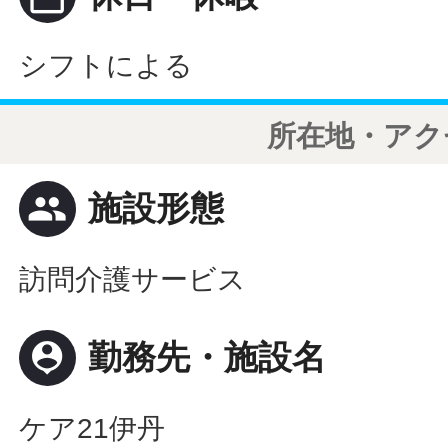
シフトによる
所在地・アク
people
施設形態
訪問介護サービス
person_pin
勤務先・施設名
ケア21伊丹