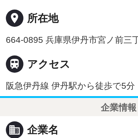
place
所在地
664-0895 兵庫県伊丹市宮ノ前三

アクセス
阪急伊丹線 伊丹駅から徒歩で5分
企業情報
business
企業名