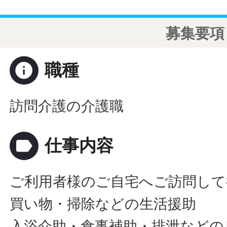
募集要項
info
職種
訪問介護の介護職
label
仕事内容
ご利用者様のご自宅へご訪問して
買い物・掃除などの生活援助
入浴介助・食事補助・排泄などの