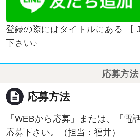
登録の際にはタイトルにある 【 JO
下さい♪
応募方法
description
応募方法
「WEBから応募」または、「電
応募下さい。（担当：福井）