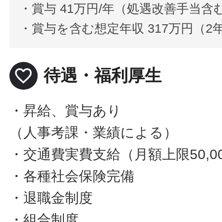
・賞与 41万円/年（処遇改善手当含
・賞与を含む想定年収 317万円（
favorite_border
待遇・福利厚生
・昇給、賞与あり
（人事考課・業績による）
・交通費実費支給（月額上限50,0
・各種社会保険完備
・退職金制度
・組合制度