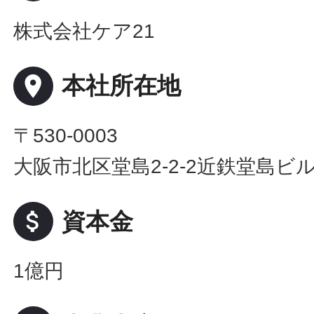
株式会社ケア21
place
本社所在地
〒530-0003
大阪市北区堂島2-2-2近鉄堂島ビル
attach_money
資本金
1億円