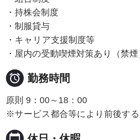
・持株会制度
・制服貸与
・キャリア支援制度等
・屋内の受動喫煙対策あり（禁煙

勤務時間
原則 9：00～18：00
※サービス都合等により前後する
calendar_today
休日・休暇