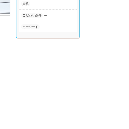
---
資格
---
こだわり条件
---
キーワード