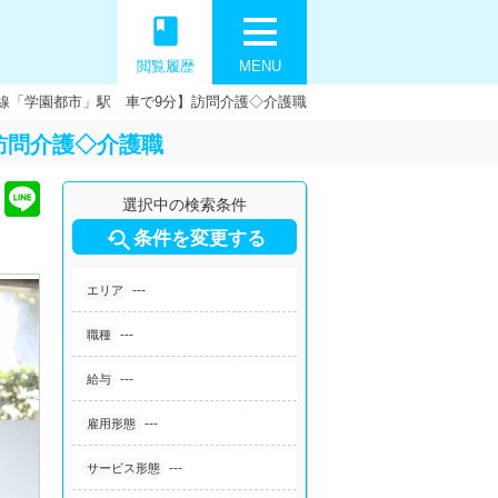
book
閲覧履歴
MENU
線「学園都市」駅 車で9分】訪問介護◇介護職
訪問介護◇介護職
選択中の検索条件

条件を変更する
---
エリア
---
職種
---
給与
---
雇用形態
---
サービス形態