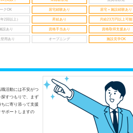
ークOK
居宅経験あり
居宅＋施設経験あり
(年2回以上）
昇給あり
月給23万円以上可能
施設あり
資格手当あり
資格取得支援あり
員登用あり
オープニング
施設見学OK
転職活動には不安がつ
を探すつもりで、まず
持ちに寄り添って支援
りサポートしますの