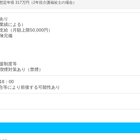
想定年収 317万円（2年目介護福祉士の場合）
あり
業績による）
給（月額上限50,000円）
険完備
援制度等
喫煙対策あり（禁煙）
18：00
合等により前後する可能性あり