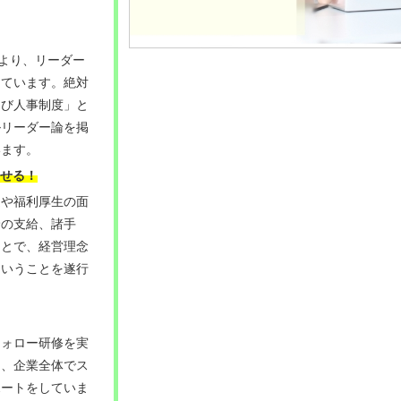
により、リーダー
しています。絶対
伸び人事制度」と
ルリーダー論を掲
います。
せる
！
遇や福利厚生の面
給の支給、諸手
ことで、経営理念
ということを遂行
フォロー研修を実
り、企業全体でス
ポートをしていま