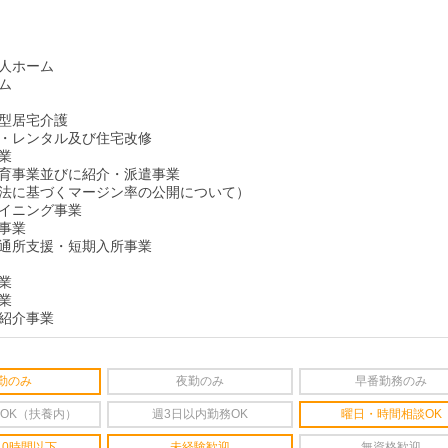
人ホーム
ム
型居宅介護
・レンタル及び住宅改修
業
育事業並びに紹介・派遣事業
法に基づくマージン率の公開について）
イニング事業
事業
通所支援・短期入所事業
業
業
紹介事業
勤のみ
夜勤のみ
早番勤務のみ
OK（扶養内）
週3日以内勤務OK
曜日・時間相談OK
10時間以下
未経験歓迎
無資格歓迎