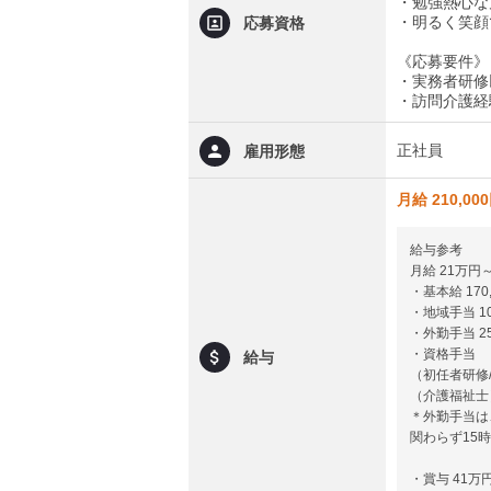
・勉強熱心な
・明るく笑顔
応募資格
《応募要件》
・実務者研修
・訪問介護経
正社員
雇用形態
月給 210,00
給与参考
月給 21万円
・基本給 170
・地域手当 10
・外勤手当 25
・資格手当
給与
（初任者研修/
（介護福祉士）
＊外勤手当は
関わらず15
・賞与 41