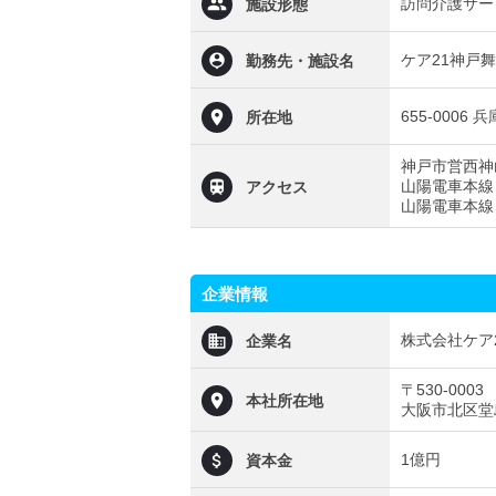
訪問介護サー
施設形態
ケア21神戸
勤務先・施設名
655-000
所在地
神戸市営西神
山陽電車本線 
アクセス
山陽電車本線 
企業情報
株式会社ケア
企業名
〒530-0003
本社所在地
大阪市北区堂島
1億円
資本金