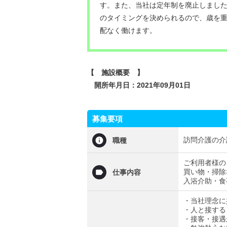
す。また、当社は定年制を廃止しまし
のタイミングを決められるので、歳を
配なく働けます。
【 施設概要 】
開所年月日：2021年09月01日
募集要項
訪問介護の介
職種
ご利用者様の
買い物・掃除
仕事内容
入浴介助・食
・当社理念に
・人と接する
・接客・接遇