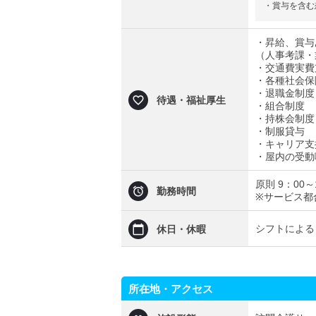
・賞与を含む
・昇給、賞与
（人事考課・
・交通費実費支
・各種社会保
・退職金制度
待遇・福祉厚生
・組合制度
・持株会制度
・制服貸与
・キャリア支
・屋内の受動
原則 9：00～
勤務時間
※サービス都
シフトによる
休日・休暇
所在地・アクセス