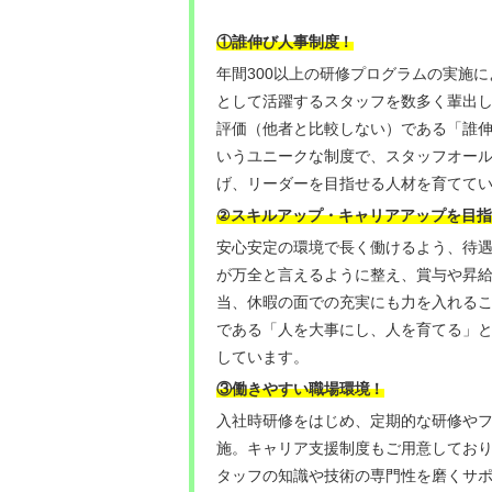
！
①誰伸び人事制度
年間300以上の研修プログラムの実施
として活躍するスタッフを数多く輩出
評価（他者と比較しない）である「誰
いうユニークな制度で、スタッフオー
げ、リーダーを目指せる人材を育てて
②
スキルアップ・キャリアアップを目指
安心安定の環境で長く働けるよう、待
が万全と言えるように整え、賞与や昇
当、休暇の面での充実にも力を入れる
である「人を大事にし、人を育てる」
しています。
③働きやすい職場環境
！
入社時研修をはじめ、定期的な研修や
施。キャリア支援制度もご用意してお
タッフの知識や技術の専門性を磨くサ