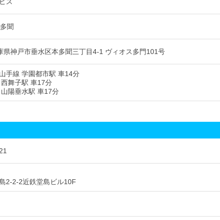
ビス
舞多聞
6 兵庫県神戸市垂水区本多聞三丁目4-1 ヴィオス多門101号
山手線 学園都市駅 車14分
西舞子駅 車17分
山陽垂水駅 車17分
21
2-2-2近鉄堂島ビル10F