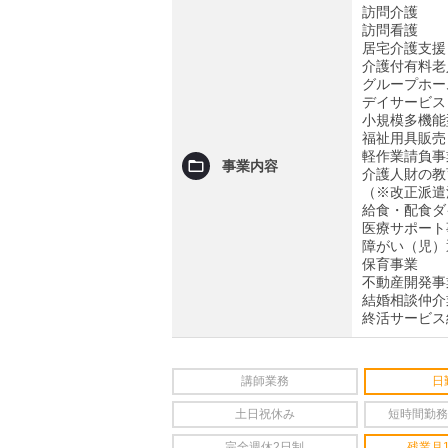
訪問介護
訪問看護
居宅介護支援
介護付有料老
グループホー
デイサービス
小規模多機能
福祉用具販売
軽作業請負事
事業内容
介護人財の教
（※改正派遣
給食・配食ダ
医療サポート
障がい（児）
保育事業
不動産開発事
結婚相談仲介
終活サービス
講師業務
日
土日祝休み
短時間勤務
完全週休2日制
残業月