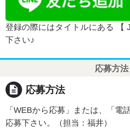
登録の際にはタイトルにある 【 JO
下さい♪
応募方法
description
応募方法
「WEBから応募」または、「電
応募下さい。（担当：福井）