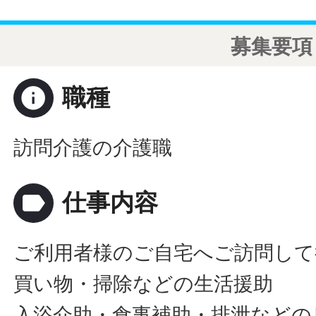
募集要項
info
職種
訪問介護の介護職
label
仕事内容
ご利用者様のご自宅へご訪問して
買い物・掃除などの生活援助
入浴介助・食事補助・排泄などの