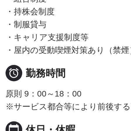
・持株会制度
・制服貸与
・キャリア支援制度等
・屋内の受動喫煙対策あり（禁煙

勤務時間
原則 9：00～18：00
※サービス都合等により前後する
calendar_today
休日・休暇