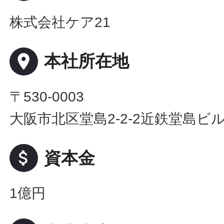
株式会社ケア21
place
本社所在地
〒530-0003
大阪市北区堂島2-2-2近鉄堂島ビル
attach_money
資本金
1億円