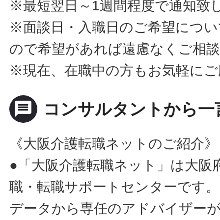
※最短翌日～1週間程度で通知致
※面談日・入職日のご希望につい
ので希望があれば遠慮なくご相
※現在、在職中の方もお気軽にご
message
コンサルタントから一
《大阪介護転職ネットのご紹介》
●「大阪介護転職ネット」は大阪
職・転職サポートセンターです。
データから専任のアドバイザー