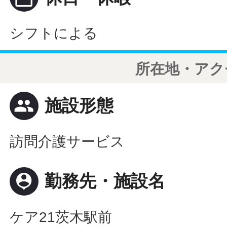
シフトによる
所在地・アク
people
施設形態
訪問介護サービス
person_pin
勤務先・施設名
ケア21茨木駅前