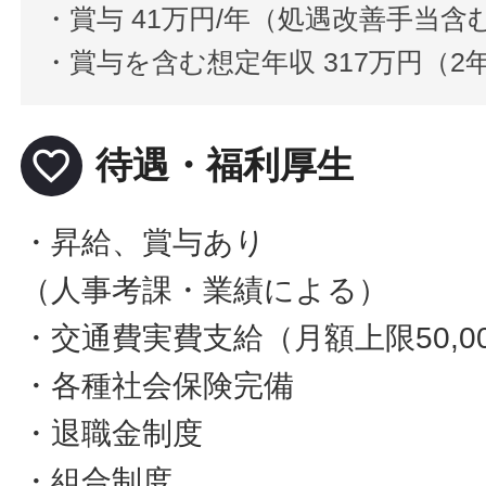
・賞与 41万円/年（処遇改善手当含
・賞与を含む想定年収 317万円（
favorite_border
待遇・福利厚生
・昇給、賞与あり
（人事考課・業績による）
・交通費実費支給（月額上限50,0
・各種社会保険完備
・退職金制度
・組合制度