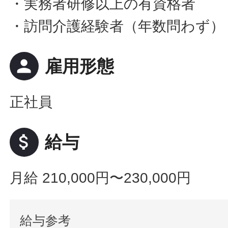
・実務者研修以上の有資格者
・訪問介護経験者（年数問わず）
person
雇用形態
正社員
attach_money
給与
月給 210,000円〜230,000円
給与参考