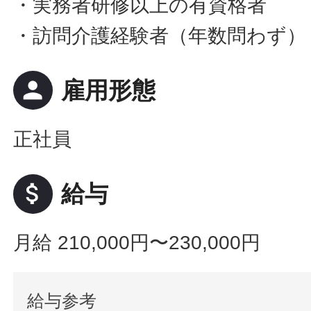
・実務者研修以上の有資格者
・訪問介護経験者（年数問わず）
person
雇用形態
正社員
attach_money
給与
月給 210,000円〜230,000円
給与参考