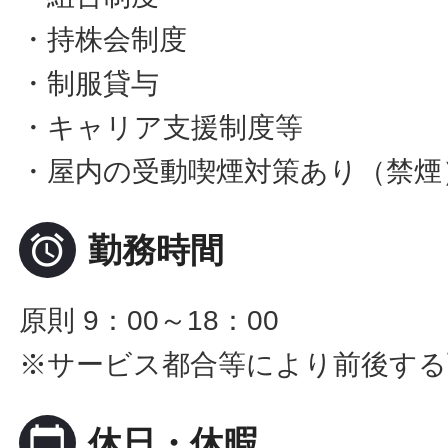
・持株会制度
・制服貸与
・キャリア支援制度等
・屋内の受動喫煙対策あり（禁煙

勤務時間
原則 9：00～18：00
※サービス都合等により前後する
calendar_today
休日・休暇