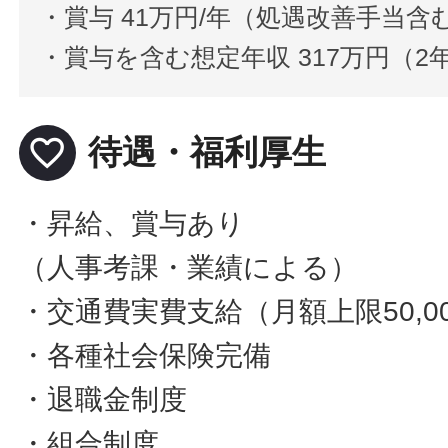
・賞与 41万円/年（処遇改善手当含
・賞与を含む想定年収 317万円（
favorite_border
待遇・福利厚生
・昇給、賞与あり
（人事考課・業績による）
・交通費実費支給（月額上限50,0
・各種社会保険完備
・退職金制度
・組合制度