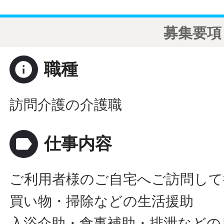
募集要項
info
職種
訪問介護の介護職
label
仕事内容
ご利用者様のご自宅へご訪問して
買い物・掃除などの生活援助
入浴介助・食事補助・排泄などの