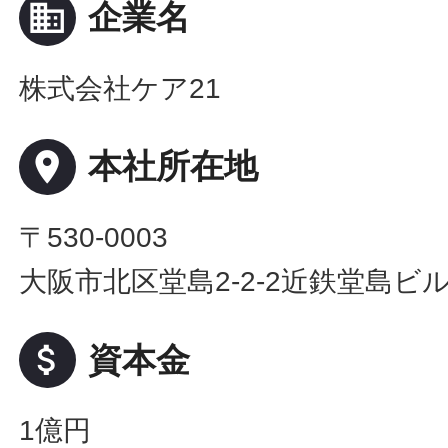
business
企業名
株式会社ケア21
place
本社所在地
〒530-0003
大阪市北区堂島2-2-2近鉄堂島ビル
attach_money
資本金
1億円