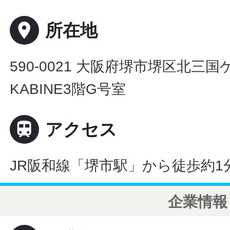
place
所在地
590-0021 大阪府堺市堺区北三国ケ
KABINE3階G号室

アクセス
JR阪和線「堺市駅」から徒歩約1
企業情報