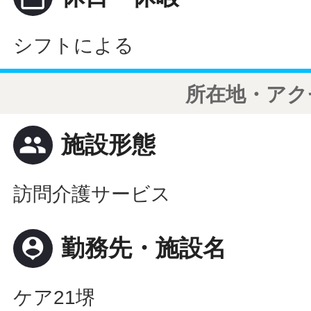
シフトによる
所在地・アク
people
施設形態
訪問介護サービス
person_pin
勤務先・施設名
ケア21堺