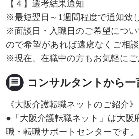
【４】選考結果通知
※最短翌日～1週間程度で通知致
※面談日・入職日のご希望につい
ので希望があれば遠慮なくご相
※現在、在職中の方もお気軽にご
message
コンサルタントから一
《大阪介護転職ネットのご紹介》
●「大阪介護転職ネット」は大阪
職・転職サポートセンターです。