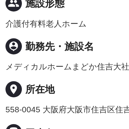
people
施設形態
介護付有料老人ホーム
person_pin
勤務先・施設名
メディカルホームまどか住吉大
place
所在地
558-0045 大阪府大阪市住吉区住吉1