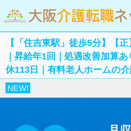
【「住吉東駅」徒歩5分】【正
｜昇給年1回｜処遇改善加算あ
休113日｜有料老人ホームの
NEW!