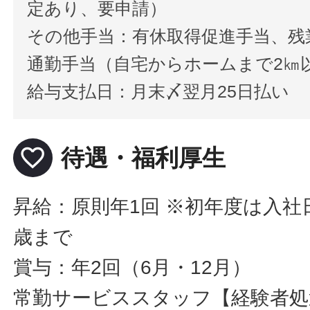
定あり、要申請）
その他手当：有休取得促進手当、残
通勤手当（自宅からホームまで2㎞
給与支払日：月末〆翌月25日払い
favorite_border
待遇・福利厚生
昇給：原則年1回 ※初年度は入社
歳まで
賞与：年2回（6月・12月）
常勤サービススタッフ【経験者処