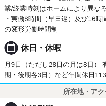
業/終業時刻はホームにより異な
・実働8時間（早日遅）及び16時
の変形労働時間制
calendar_today
休日・休暇
月9日（ただし28日の月は8日） 
期・後期各3日）など年間休日11
所在地・アク