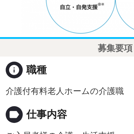
募集要項
info
職種
介護付有料老人ホームの介護職
label
仕事内容