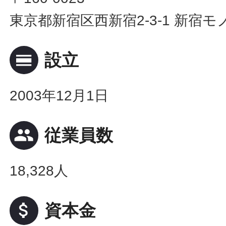
東京都新宿区西新宿2-3-1 新宿モ
calendar_view_day
設立
2003年12月1日
people
従業員数
18,328人
attach_money
資本金