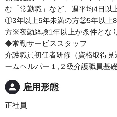
む「常勤職」など、週平均4日以
①3年以上5年未満の方②5年以上
方※夜勤経験1年以上が条件とな
◆常勤サービススタッフ
介護職員初任者研修（資格取得見
ームヘルパー１,２級介護職員基
person
雇用形態
正社員