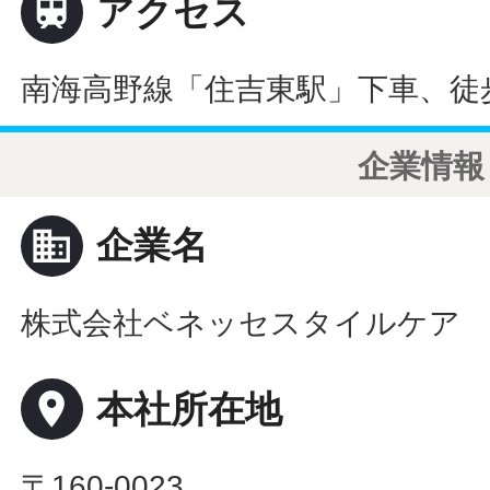

アクセス
南海高野線「住吉東駅」下車、徒歩
企業情報
business
企業名
株式会社ベネッセスタイルケア
place
本社所在地
〒160-0023