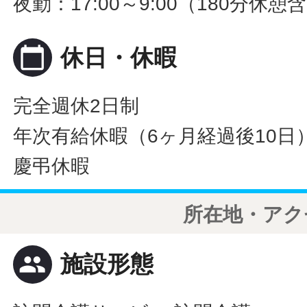
夜勤：17:00～9:00（180分休憩
calendar_today
休日・休暇
完全週休2日制
年次有給休暇（6ヶ月経過後10日
慶弔休暇
所在地・アク
people
施設形態