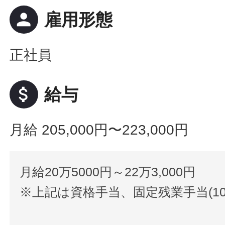
person
雇用形態
正社員
attach_money
給与
月給 205,000円〜223,000円
月給20万5000円～22万3,000円
※上記は資格手当、固定残業手当(1