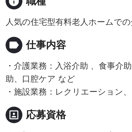
info
職種
人気の住宅型有料老人ホームでの
label
仕事内容
・介護業務：入浴介助 、食事介助
助、口腔ケア など
・施設業務：レクリエーション、
portrait
応募資格