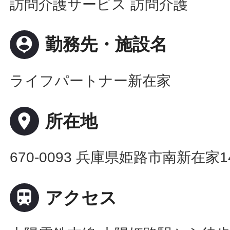
訪問介護サービス 訪問介護
person_pin
勤務先・施設名
ライフパートナー新在家
place
所在地
670-0093 兵庫県姫路市南新在家14

アクセス