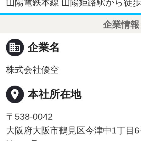
山陽電鉄本線 山陽姫路駅から徒歩
企業情報
business
企業名
株式会社優空
place
本社所在地
〒538-0042
大阪府大阪市鶴見区今津中1丁目6