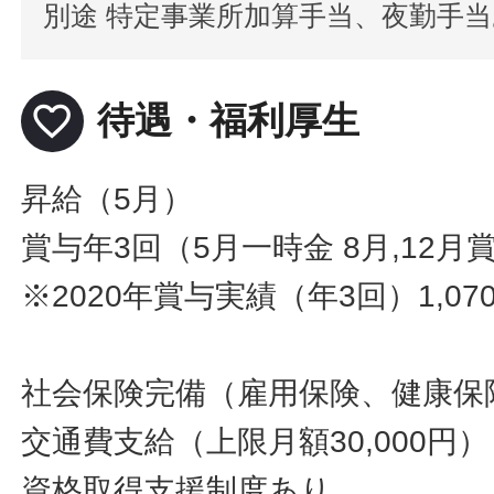
別途 特定事業所加算手当、夜勤手
favorite_border
待遇・福利厚生
昇給（5月）
賞与年3回（5月一時金 8月,12月
※2020年賞与実績（年3回）1,070
社会保険完備（雇用保険、健康保
交通費支給（上限月額30,000円）
資格取得支援制度あり