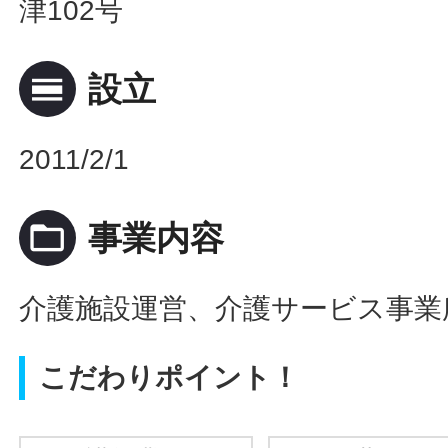
津102号
calendar_view_day
設立
2011/2/1
folder_open
事業内容
介護施設運営、介護サービス事業
こだわりポイント！