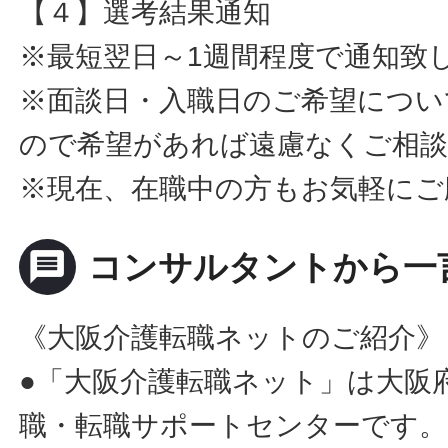
【４】選考結果通知
※最短翌日～1週間程度で通知致
※面談日・入職日のご希望につい
ので希望があれば遠慮なくご相
※現在、在職中の方もお気軽にご
message
コンサルタントから一
《大阪介護転職ネットのご紹介》
●「大阪介護転職ネット」は大阪
職・転職サポートセンターです。