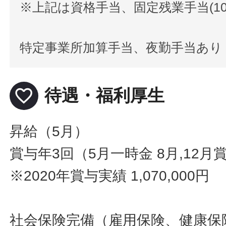
※上記は資格手当、固定残業手当(1
特定事業所加算手当、夜勤手当あり
favorite_border
待遇・福利厚生
昇給（5月）
賞与年3回（5月一時金 8月,12月
※2020年賞与実績 1,070,000円
社会保険完備（雇用保険、健康保