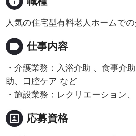
info
職種
人気の住宅型有料老人ホームでの
label
仕事内容
・介護業務：入浴介助 、食事介助
助、口腔ケア など
・施設業務：レクリエーション、
portrait
応募資格