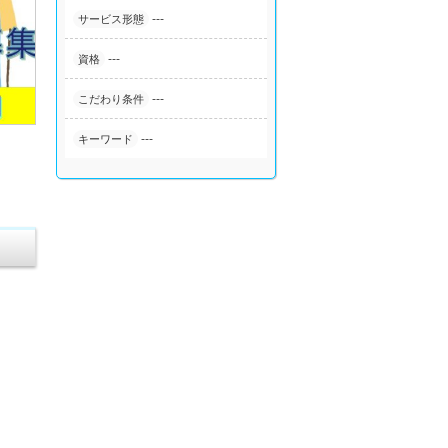
---
サービス形態
---
資格
---
こだわり条件
---
キーワード