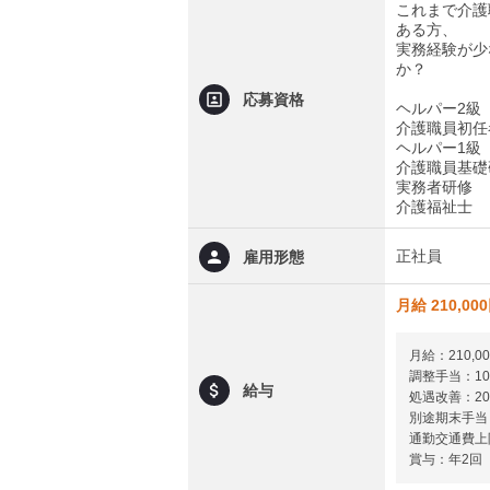
これまで介護
ある方、
実務経験が少
か？
応募資格
ヘルパー2級
介護職員初任
ヘルパー1級
介護職員基礎
実務者研修
介護福祉士
正社員
雇用形態
月給 210,00
月給：210,0
調整手当：10,
給与
処遇改善：20,
別途期末手当
通勤交通費上限
賞与：年2回（