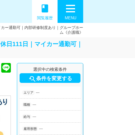
book
閲覧履歴
MENU
マイカー通勤可｜内部研修制度あり｜グループホー
ム《介護職》
休日111日｜マイカー通勤可｜
選択中の検索条件

条件を変更する
---
エリア
---
職種
---
給与
---
雇用形態