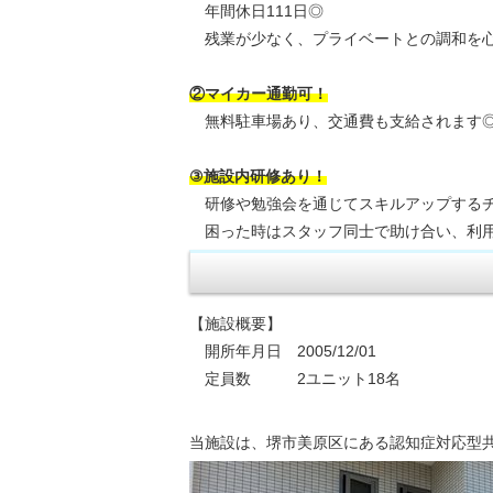
年間休日111日◎
残業が少なく、プライベートとの調和を心
②マイカー通勤可！
無料駐車場あり、交通費も支給されます
③施設内研修あり！
研修や勉強会を通じてスキルアップするチ
困った時はスタッフ同士で助け合い、利用
【施設概要】
開所年月日 2005/12/01
定員数 2ユニット18名
当施設は、堺市美原区にある認知症対応型