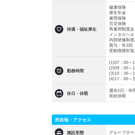
健康保険
厚生年金
雇用保険
労災保険
再雇用制度あ
待遇・福祉厚生
メンタルヘル
内部研修制度
賞与：年2回（
受動喫煙対策
(1)07：00～
(2)09：00～
勤務時間
(3)10：30～
(4)17：00～
週休2日・年間
休日・休暇
有給休暇
所在地・アクセス
グループホー
施設形態