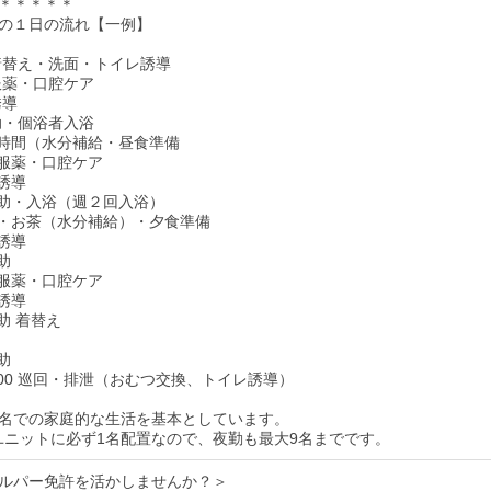
＊＊＊＊＊
の１日の流れ【一例】
・着替え・洗面・トイレ誘導
・服薬・口腔ケア
誘導
介助・個浴者入浴
茶の時間（水分補給・昼食準備
食・服薬・口腔ケア
レ誘導
泄介助・入浴（週２回入浴）
やつ・お茶（水分補給）・夕食準備
レ誘導
介助
食・服薬・口腔ケア
レ誘導
介助 着替え
介助
：00 巡回・排泄（おむつ交換、トイレ誘導）
ト9名での家庭的な生活を基本としています。
1ユニットに必ず1名配置なので、夜勤も最大9名までです。
ルパー免許を活かしませんか？＞