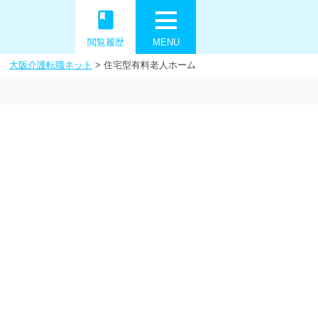
book
閲覧履歴
MENU
大阪介護転職ネット
>
住宅型有料老人ホーム