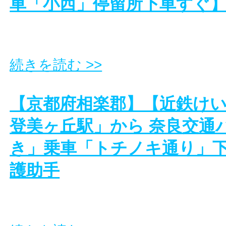
車「小西」停留所下車すぐ
続きを読む >>
【京都府相楽郡】【近鉄け
登美ヶ丘駅」から 奈良交通
き」乗車「トチノキ通り」
護助手