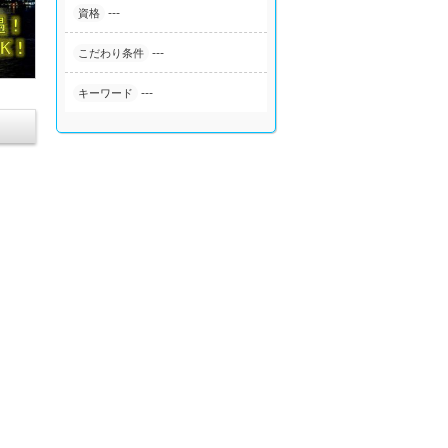
---
資格
---
こだわり条件
---
キーワード