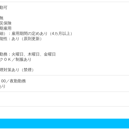
勤可
無
災保険
期雇用
細）：雇用期間の定めあり（4カ月以上）
能性：あり（原則更新）
勤務：火曜日、木曜日、金曜日
クＯＫ／制服あり
煙対策あり（禁煙）
9：00／夜勤勤務
あり