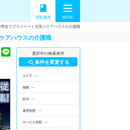
book
閲覧履歴
MENU
夜勤専従でプライベート充実☆ケアハウスの介護職
☆ケアハウスの介護職
選択中の検索条件

条件を変更する
---
エリア
---
職種
---
給与
---
雇用形態
---
サービス形態