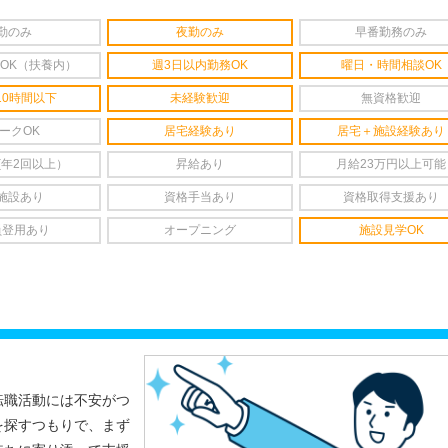
勤のみ
夜勤のみ
早番勤務のみ
OK（扶養内）
週3日以内勤務OK
曜日・時間相談OK
10時間以下
未経験歓迎
無資格歓迎
ークOK
居宅経験あり
居宅＋施設経験あり
(年2回以上）
昇給あり
月給23万円以上可能
施設あり
資格手当あり
資格取得支援あり
員登用あり
オープニング
施設見学OK
転職活動には不安がつ
を探すつもりで、まず