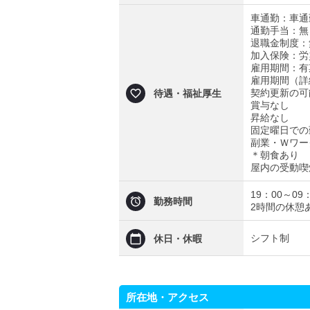
車通勤：車通
通勤手当：無
退職金制度：
加入保険：労
雇用期間：有
雇用期間（詳
契約更新の可
待遇・福祉厚生
賞与なし
昇給なし
固定曜日での
副業・Ｗワー
＊朝食あり
屋内の受動喫
19：00～0
勤務時間
2時間の休憩
シフト制
休日・休暇
所在地・アクセス