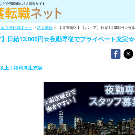
士など介護関連の求人情報サイト！
大阪介護転職ネット
>
求人情報
>
【堺市南区】【パ・ア】日給13,000円☆
】日給13,000円☆夜勤専従でプライベート充実
円以上！福利厚生充実