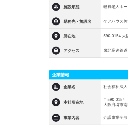
軽費老人ホー
施設形態
ケアハウス美
勤務先・施設名
590-015
所在地
泉北高速鉄道
アクセス
企業情報
社会福祉法人
企業名
〒590-0154
本社所在地
大阪府堺市南
介護事業全般
事業内容