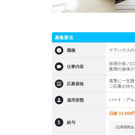
募集要項
ケアハウスの
職種
排泄介助／口
仕事内容
夜間の身体介
真摯に一生懸
応募資格
ご応募お待ち
パート・アル
雇用形態
日給 13,000
給与
〈試用期間あり