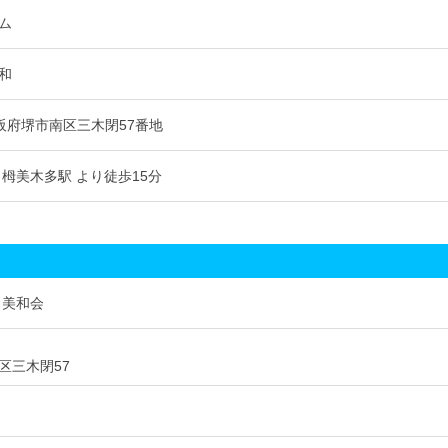
ム
和
4 大阪府堺市南区三木閉57番地
 栂美木多駅 より徒歩15分
 美和会
区三木閉57