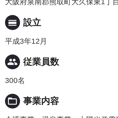
大阪府泉南郡熊取町大久保東1丁目
calendar_view_day
設立
平成3年12月
people
従業員数
300名
folder_open
事業内容