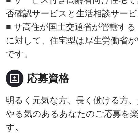
否確認サービスと生活相談サービ
■ サ高住が国土交通省が管轄す
に対して、住宅型は厚生労働省が
です。
portrait
応募資格
明るく元気な方、長く働ける方、
やる気のあるあなたのご応募を
す。