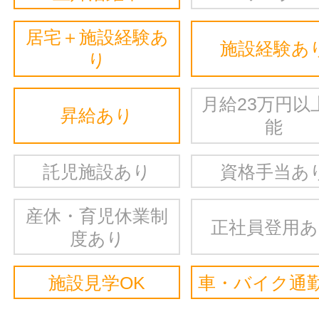
居宅＋施設経験あ
施設経験あ
り
月給23万円以
昇給あり
能
託児施設あり
資格手当あ
産休・育児休業制
正社員登用
度あり
施設見学OK
車・バイク通勤