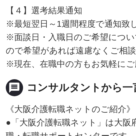
【４】選考結果通知
※最短翌日～1週間程度で通知致
※面談日・入職日のご希望につい
ので希望があれば遠慮なくご相
※現在、在職中の方もお気軽にご
message
コンサルタントから一
《大阪介護転職ネットのご紹介》
●「大阪介護転職ネット」は大阪
職・転職サポートセンターです。