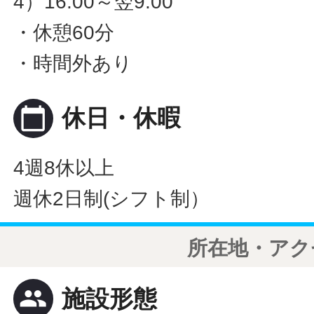
4）16:00～翌9:00
・休憩60分
・時間外あり
calendar_today
休日・休暇
4週8休以上
週休2日制(シフト制）
所在地・アク
people
施設形態