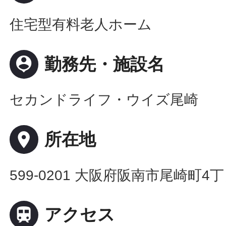
住宅型有料老人ホーム
person_pin
勤務先・施設名
セカンドライフ・ウイズ尾崎
place
所在地
599-0201 大阪府阪南市尾崎町4丁

アクセス