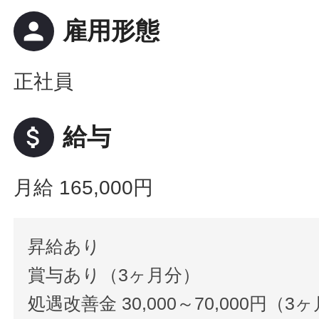
person
雇用形態
正社員
attach_money
給与
月給 165,000円
昇給あり
賞与あり（3ヶ月分）
処遇改善金 30,000～70,000円（