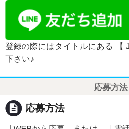
登録の際にはタイトルにある 【 JO
下さい♪
応募方法
description
応募方法
「WEBから応募」または、「電