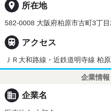
place
所在地
582-0008 大阪府柏原市古町3丁目

アクセス
ＪＲ大和路線・近鉄道明寺線 柏原
企業情報
business
企業名