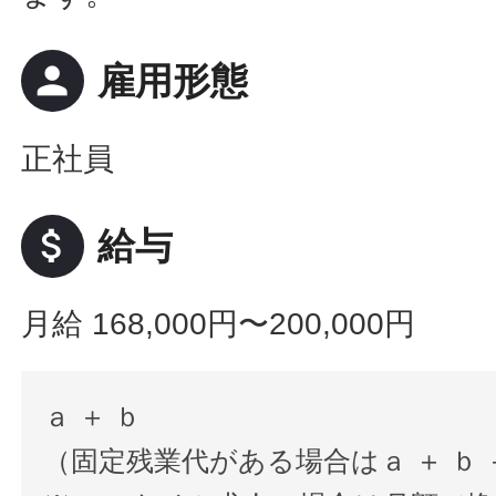
person
雇用形態
正社員
attach_money
給与
月給 168,000円〜200,000円
ａ ＋ ｂ
（固定残業代がある場合はａ ＋ ｂ 