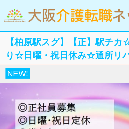
【柏原駅スグ】【正】駅チカ☆
り☆日曜・祝日休み☆通所リ
NEW!