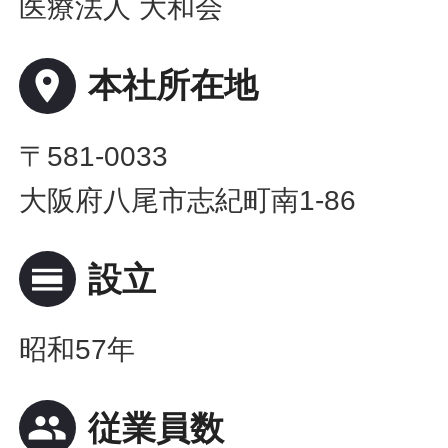
医療法人 大和会
place
本社所在地
〒581-0033
大阪府八尾市志紀町南1-86
calendar_view_day
設立
昭和57年
people
従業員数