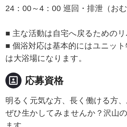
24：00～4：00 巡回・排泄（
■ 主な活動は自宅へ戻るための
■ 個浴対応は基本的にはユニッ
は大浴場になります。
portrait
応募資格
明るく元気な方、長く働ける方、
ぜひ生かしてみませんか？沢山
ます。