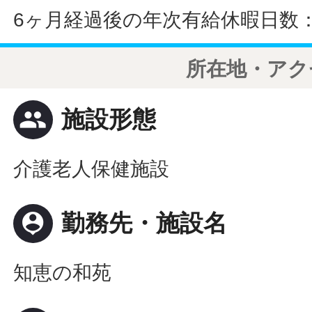
6ヶ月経過後の年次有給休暇日数：
所在地・アク
people
施設形態
介護老人保健施設
person_pin
勤務先・施設名
知恵の和苑