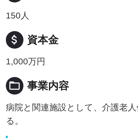
150人
attach_money
資本金
1,000万円
folder_open
事業内容
病院と関連施設として、介護老人
る。